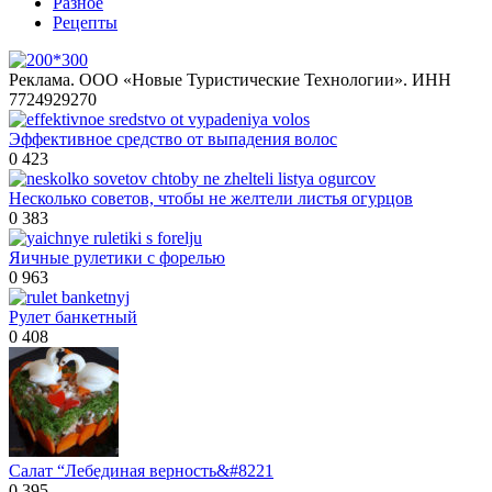
Разное
Рецепты
Реклама. ООО «Новые Туристические Технологии». ИНН
7724929270
Эффективное средство от выпадения волос
0
423
Несколько советов, чтобы не желтели листья огурцов
0
383
Яичные рулетики с форелью
0
963
Рулет банкетный
0
408
Салат “Лебединая верность&#8221
0
395