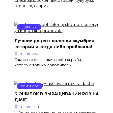
Смесь замороженных овощей (кукуруза,
горошек, паприка
ЗДОРОВЬЕ
Лучший рецепт соленой скумбрии,
который я когда либо пробовала!
0
454
Самая потрясающая солёная рыба,
которую только доводилось
ДОМ И УЮТ
6 ОШИБОК В ВЫРАЩИВАНИИ РОЗ НА
ДАЧЕ
0
398
1. Сажая розу в грунт, не следует оставлять