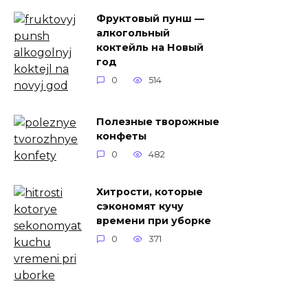
Фруктовый пунш —
алкогольный
коктейль на Новый
год
0
514
Полезные творожные
конфеты
0
482
Хитрости, которые
сэкономят кучу
времени при уборке
0
371