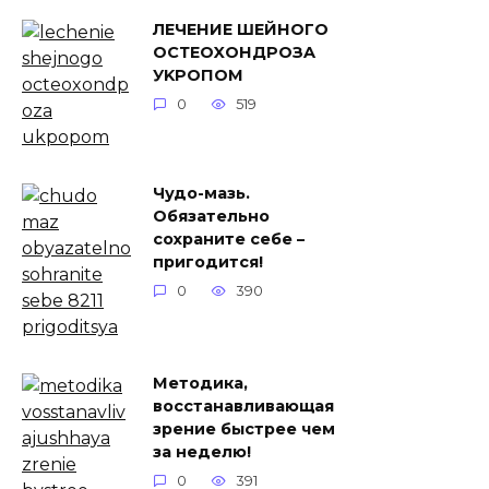
ЛЕЧЕНИЕ ШЕЙНOГO
OCТEOXOНДPOЗA
УKPOПОМ
0
519
Чудо-мазь.
Обязательно
сохраните себе –
пригодится!
0
390
Методика,
восстанавливающая
зрение быстрее чем
за неделю!
0
391