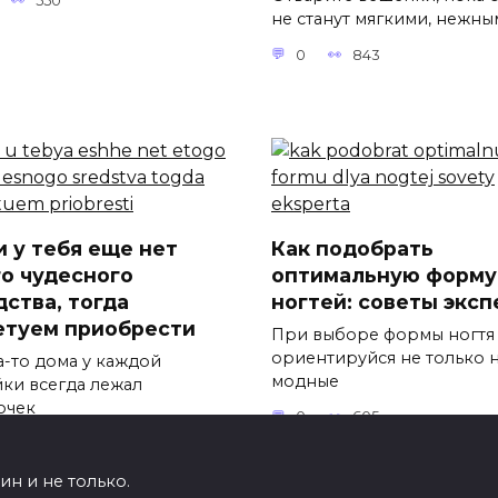
550
не станут мягкими, нежны
0
843
и у тебя еще нет
Как подобрать
го чудесного
оптимальную форму
дства, тогда
ногтей: советы эксп
етуем приобрести
При выборе формы ногтя
ориентируйся не только 
а-то дома у каждой
модные
йки всегда лежал
очек
0
605
556
н и не только.