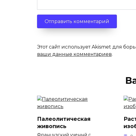
Этот сайт использует Akismet для бор
ваши данные комментариев
.
В
Палеолитическая
Рас
живопись
изо
Французский ученый с