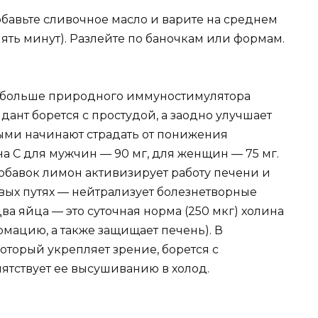
бавьте сливочное масло и варите на среднем
пять минут). Разлейте по баночкам или формам.
а больше природного иммуностимулятора
идант борется с простудой, а заодно улучшает
ыми начинают страдать от понижения
а C для мужчин — 90 мг, для женщин — 75 мг.
добавок лимон активизирует работу печени и
вых путях — нейтрализует болезнетворные
ва яйца — это суточная норма (250 мкг) холина
мацию, а также защищает печень). В
оторый укрепляет зрение, борется с
ятствует ее высушиванию в холод.