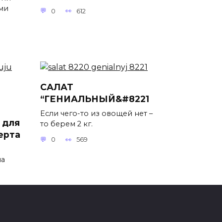
ми
0
612
САЛАТ
“ГЕНИАЛЬНЫЙ&#8221
Если чего-то из овощей нет –
 для
то берем 2 кг.
ерта
0
569
на