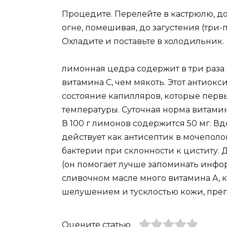
Процедите. Перелейте в кастрюлю, до
огне, помешивая, до загустения (три-
Охладите и поставьте в холодильник.
лимонная цедра содержит в три раз
витамина C, чем мякоть. Этот антиокс
состояние капилляров, которые перв
температуры. Суточная норма витамин
В 100 г лимонов содержится 50 мг. В
действует как антисептик в мочеполо
бактерии при склонности к циститу. Д
(он помогает лучше запоминать инфор
сливочном масле много витамина A, к
шелушением и тусклостью кожи, преп
Оцените статью