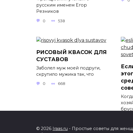
0
русским именем Егор
Резников
0
538
РИСОВЫЙ КВАСОК ДЛЯ
СУСТАВОВ
Есл
Заболел муж моей подруги,
это
скрутило мужика так, что
сре
0
668
сов
Когд
хозя
брус
0
© 2026
Iraas.ru
- Простые советы для женщи