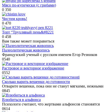
Мясо по-купечески (с грибами)
0
350
Чистим кровь!
0
470
Торт “Трухлявый пень&#8221
0
458
Вам также может понравиться
Палеолитическая живопись
Французский ученый с русским именем Егор Резников
0
540
Растровое и векторное изображение
0
552
Сколько варить вешенки до готовности
Отварите вешенки, пока они не станут мягкими, нежными
0
845
Влюбиться в альфонса
Психологи считают, что жертвами альфонсов становятся
0
614