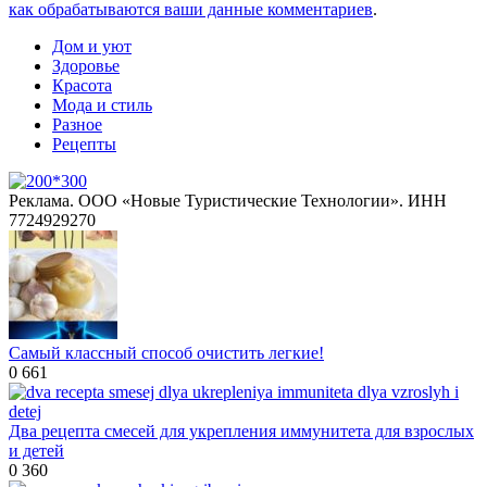
как обрабатываются ваши данные комментариев
.
Дом и уют
Здоровье
Красота
Мода и стиль
Разное
Рецепты
Реклама. ООО «Новые Туристические Технологии». ИНН
7724929270
Самый классный способ очистить легкие!
0
661
Два рецепта смесей для укрепления иммунитета для взрослых
и детей
0
360