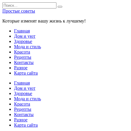
Перейти
Search
к
for:
Простые советы
содержанию
Которые изменят вашу жизнь к лучшему!
Главная
Дом и уют
Здоровье
Мода и стиль
Красота
Рецепты
Контакты
Разное
Карта сайта
Главная
Дом и уют
Здоровье
Мода и стиль
Красота
Рецепты
Контакты
Разное
Карта сайта