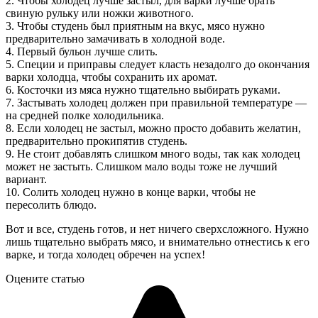
2. Чтобы холодец лучше застыл, для варки лучше брать
свиную рульку или ножки животного.
3. Чтобы студень был приятным на вкус, мясо нужно
предварительно замачивать в холодной воде.
4. Первый бульон лучше слить.
5. Специи и приправы следует класть незадолго до окончания
варки холодца, чтобы сохранить их аромат.
6. Косточки из мяса нужно тщательно выбирать руками.
7. Застывать холодец должен при правильной температуре —
на средней полке холодильника.
8. Если холодец не застыл, можно просто добавить желатин,
предварительно прокипятив студень.
9. Не стоит добавлять слишком много воды, так как холодец
может не застыть. Слишком мало воды тоже не лучший
вариант.
10. Солить холодец нужно в конце варки, чтобы не
пересолить блюдо.
Вот и все, студень готов, и нет ничего сверхсложного. Нужно
лишь тщательно выбрать мясо, и внимательно отнестись к его
варке, и тогда холодец обречен на успех!
Оцените статью