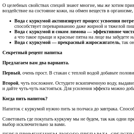
О целебных свойствах специй знают многие, мы же хотим при
воздействие на состояние кожи, на обмен веществ в организме,
Вода с куркумой активизирует процесс усвоения потр
способствует перевариванию даже жирной и тяжелой пищ
Вода с куркумой и соком лимона — эффективное чистя
а что такое прыщи и красные пятна на лице вы забудете н
Вода с куркумой — прекрасный жиросжигатель
, так 
Секретный рецепт напитка
Предлагаем вам два варианта.
Первый
, очень прост. В стакан с теплой водой добавьте пол
Второй
, чуть посложнее. Остудите вскипяченную воду, выдав
и дайте чуть-чуть настояться. Для усиления эффекта можно доб
Когда пить напиток?
Напиток с куркумой нужно пить за полчаса до завтрака. Спосо
Советовать где покупать куркуму мы не будем, так как одни п
выбор исключительно за вами.