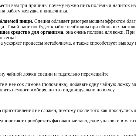
вести вам три причины почему нужно пить полезный напиток из
 на работу желудка и кишечника.
ебляемой пищи.
Специя обладает разогревающим эффектом благо
и. Такой напиток будет крайне необходим при обильных застол
щее средство для организма,
она очень полезна для кожи. При 
авсегда!
она ускоряет процессы метаболизма, а также способствует вывод
овину чайной ложки специи и тщательно перемешайте.
ите в нее сок лимона (половинка), добавьте одну чайную ложку
авить немного имбиря, но это индивидуально по вкусу.
б приготовления не сложен, поэтому после того как проснулись
редпочитают приобретать фасованные заводские упаковки в магаз