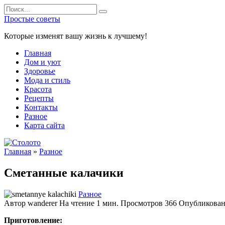
Перейти
Search
к
for:
Простые советы
содержанию
Которые изменят вашу жизнь к лучшему!
Главная
Дом и уют
Здоровье
Мода и стиль
Красота
Рецепты
Контакты
Разное
Карта сайта
Главная
»
Разное
Сметанные калачики
Разное
Автор
wanderer
На чтение
1 мин.
Просмотров
366
Опубликова
Приготовление: