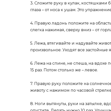
3. Сложите руку в кулак, костяшками
глаза – от носа к ушам. Это упражнен
4. Правую ладонь положите на область
слегка нажимая, сверху вниз – от горл
5. Лежа, втягивайте и надувайте живо
произвольное. Уходят все застойные 
6. Лежа на спине, не спеша, на вдохе
15 раз. Потом столько же – левое.
7. Правую руку положите на солнечное
животу с нажимом по часовой стрелке 
8. Ноги вытянуты, руки на затылке, вд
опустите. Делать нужно 10 раз. Улуч