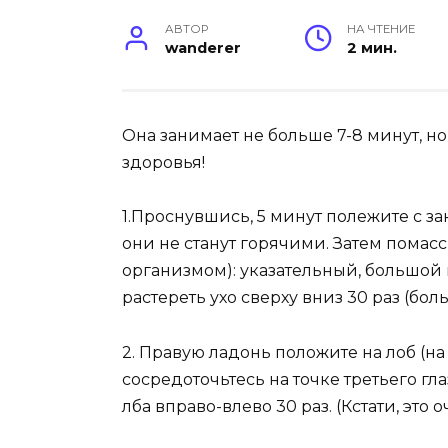
АВТОР
НА ЧТЕНИЕ
wanderer
2 мин.
Она занимает не больше 7-8 минут, н
здоровья!
1.Проснувшись, 5 минут полежите с за
они не станут горячими. Затем помасс
организмом): указательный, большой 
растереть ухо сверху вниз 30 раз (бол
2. Правую ладонь положите на лоб (н
сосредоточьтесь на точке третьего г
лба вправо-влево 30 раз. (Кстати, это 