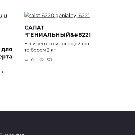
САЛАТ
“ГЕНИАЛЬНЫЙ&#8221
Если чего-то из овощей нет –
 для
то берем 2 кг.
ерта
0
571
на