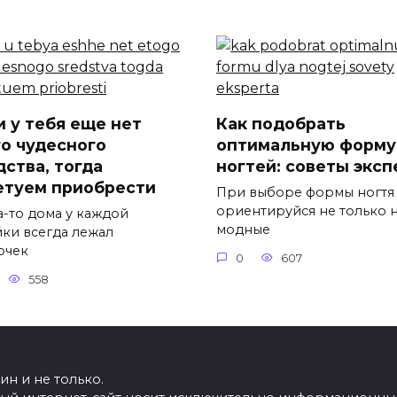
и у тебя еще нет
Как подобрать
го чудесного
оптимальную форму
дства, тогда
ногтей: советы эксп
етуем приобрести
При выборе формы ногтя
ориентируйся не только 
а-то дома у каждой
модные
йки всегда лежал
очек
0
607
558
н и не только.