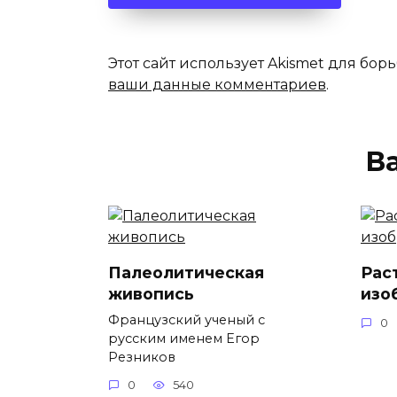
Этот сайт использует Akismet для бор
ваши данные комментариев
.
В
Палеолитическая
Рас
живопись
изо
Французский ученый с
0
русским именем Егор
Резников
0
540