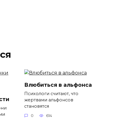
ся
Влюбиться в альфонса
Психологи считают, что
сти
жертвами альфонсов
становятся
они
ми
0
614