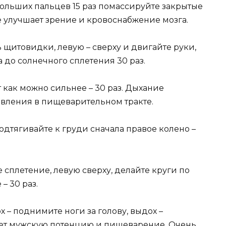
 больших пальцев 15 раз помассируйте закрытые
ие улучшает зрение и кровоснабжение мозга.
 щитовидки, левую – сверху и двигайте руки,
а до солнечного сплетения 30 раз.
т как можно сильнее – 30 раз. Дыхание
явления в пищеварительном тракте.
 подтягивайте к груди сначала правое колено –
 сплетение, левую сверху, делайте круги по
– 30 раз.
ох – поднимите ноги за голову, выдох –
шает мужскую потенцию и пищеварение. Очень