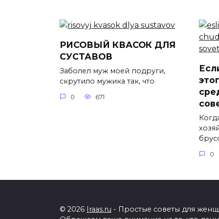
РИСОВЫЙ КВАСОК ДЛЯ
СУСТАВОВ
Есл
Заболел муж моей подруги,
это
скрутило мужика так, что
сре
0
671
сов
Когд
хозя
брус
0
© 2026
Iraas.ru
- Простые советы для женщи