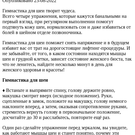
Опубликовано
23-08-2022
Гимнастика для шеи творит чудеса.
Всего четыре упражнения, которые кажутся банальными на
первый взгляд, при регулярном выполнении помогут
подтянуть кожу шеи, нормализовать сон и даже избавиться от
болей в шейном отделе позвоночника.
Гимнастика для шеи поможет снять напряжение и в будущем
избавит вас от трат на дорогостоящие лифтинг-процедуры. И
не забывайте, от того, в каком состоянии находятся мышцы
шеи и грудной клетки, зависит состояние женского бюста, так
что не ленитесь, найдите несколько минут в день для
женского здоровья и красоты!
Гимнастика для шеи
♦ Встаньте и выпрямите спину, голову держите ровно,
макушка смотрит вверх (исходное положение). Руки,
сцепленные в замок, положите на макушку, голову немного
наклоните вперед, а затем, оказывая сопротивление руками,
стремитесь вернуть голову в первоначальное положение,
досчитайте до 30 и расслабьтесь, повторите ещё раз.
Один раз сделайте упражнение перед зеркалом, вы увидите,
как работают мышцы шеи и станет понятно, почему эти