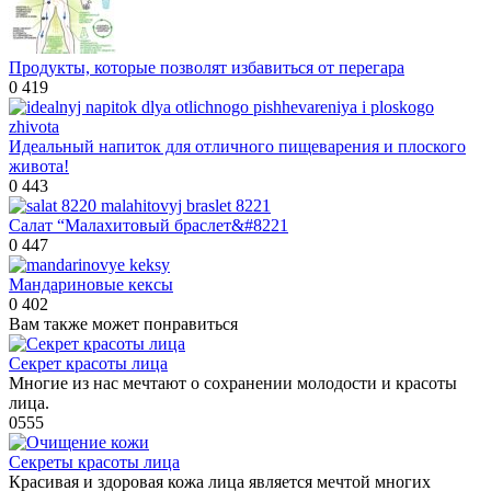
Продукты, которые позволят избавиться от перегара
0
419
Идеальный напиток для отличного пищеварения и плоского
живота!
0
443
Салат “Малахитовый браслет&#8221
0
447
Мандариновые кексы
0
402
Вам также может понравиться
Секрет красоты лица
Многие из нас мечтают о сохранении молодости и красоты
лица.
0
555
Секреты красоты лица
Красивая и здоровая кожа лица является мечтой многих