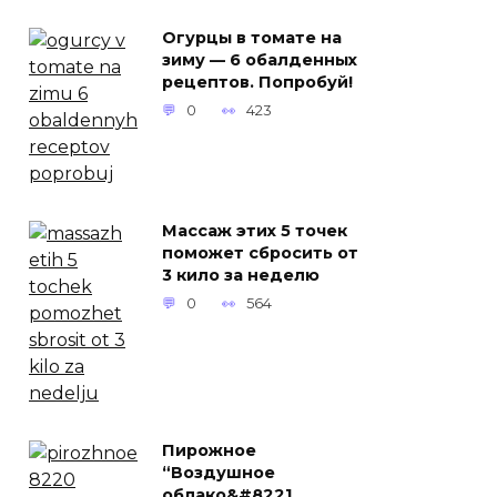
Огурцы в томате на
зиму — 6 обалденных
рецептов. Попробуй!
0
423
Массаж этих 5 точек
поможет сбросить от
3 кило за неделю
0
564
Пирожное
“Воздушное
облако&#8221