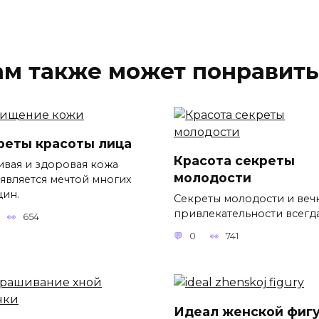
ам также может понравить
реты красоты лица
Красота секреты
ивая и здоровая кожа
молодости
 является мечтой многих
ин.
Секреты молодости и веч
привлекательности всегд
654
0
741
Идеал женской фиг