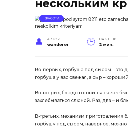
нескольким к
КРАСОТА
АВТОР
НА ЧТЕНИЕ
wanderer
2 мин.
Во-первых, горбуша под сыром – это 
горбуша у вас свежая, а сыр – хороши
Во-вторых, блюдо готовится очень бы
захлебываться слюной. Раз, два – и бл
В-третьих, механизм приготовления бл
горбушу под сыром, наверное, можно 