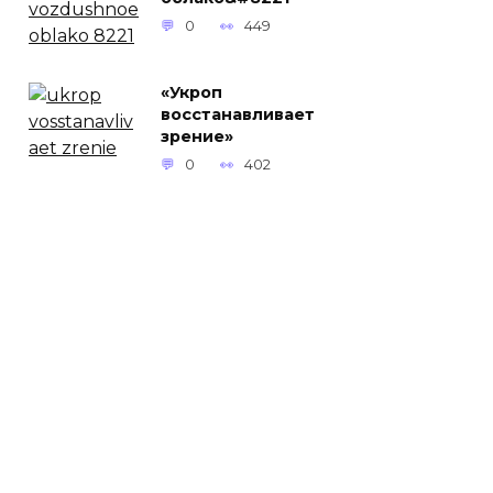
0
449
«Укроп
восстанавливает
зрение»
0
402