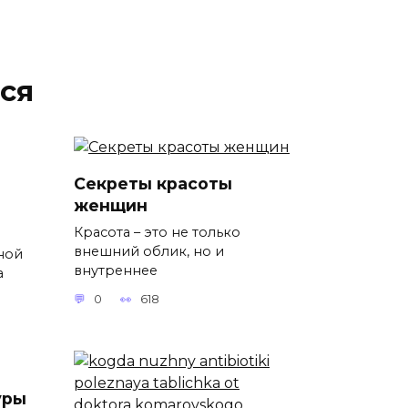
ся
Секреты красоты
женщин
Красота – это не только
внешний облик, но и
ной
внутреннее
а
0
618
уры