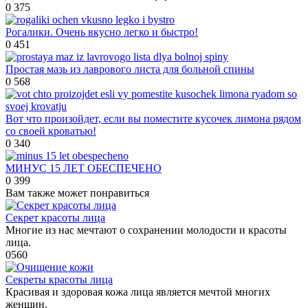
0
375
Рогалики. Очень вкусно легко и быстро!
0
451
Простая мазь из лаврового листа для больной спины
0
568
Вот что произойдет, если вы поместите кусочек лимона рядом
со своей кроватью!
0
340
МИНУС 15 ЛЕТ ОБЕСПЕЧЕНО
0
399
Вам также может понравиться
Секрет красоты лица
Многие из нас мечтают о сохранении молодости и красоты
лица.
0
560
Секреты красоты лица
Красивая и здоровая кожа лица является мечтой многих
женщин.