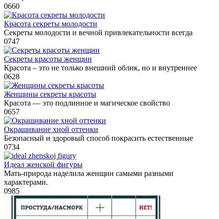
0
660
Красота секреты молодости
Секреты молодости и вечной привлекательности всегда
0
747
Секреты красоты женщин
Красота – это не только внешний облик, но и внутреннее
0
628
Женщины секреты красоты
Красота — это подлинное и магическое свойство
0
657
Окрашивание хной оттенки
Безопасный и здоровый способ покрасить естественные
0
734
Идеал женской фигуры
Мать-природа наделила женщин самыми разными
характерами.
0
985