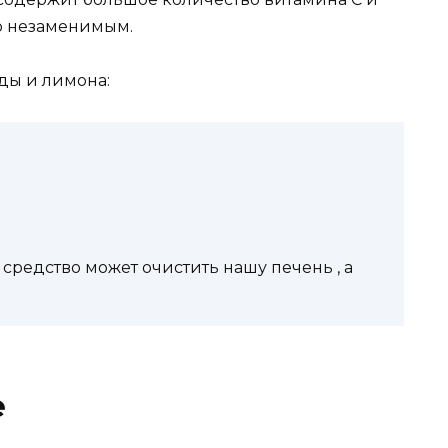
го незаменимым.
ды и лимона:
средство может очистить нашу печень , а
е