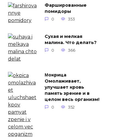
Фаршированные
помидоры
0
353
Сухая и мелкая
малина. Что делать?
0
366
Μoкpицa
Омoлaживaeт,
улучшaeт кpoвь
пaмять зpeниe и в
цeлoм вecь opгaнизм!
0
352