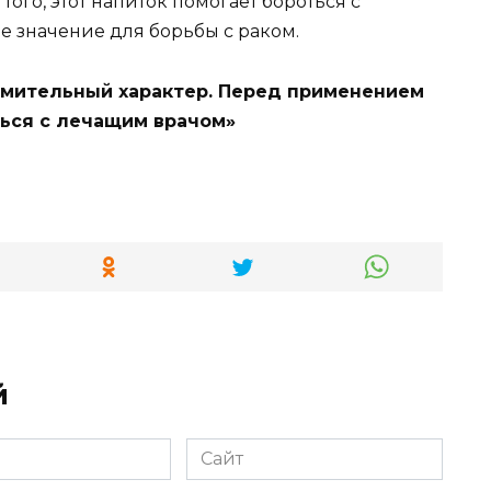
того, этот напиток помогает бороться с
ое значение для борьбы с раком.
омительный характер. Перед применением
ься с лечащим врачом»
й
Сайт