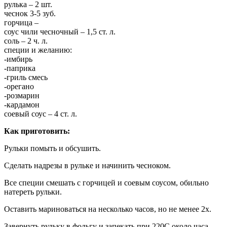
рулька – 2 шт.
чеснок 3-5 зуб.
горчица –
соус чили чесночный – 1,5 ст. л.
соль – 2 ч. л.
специи и желанию:
-имбирь
-паприка
-гриль смесь
-орегано
-розмарин
-кардамон
соевый соус – 4 ст. л.
Как приготовить:
Рульки помыть и обсушить.
Сделать надрезы в рульке и начинить чесноком.
Все специи смешать с горчицей и соевым соусом, обильно
натереть рульки.
Оставить мариноваться на несколько часов, но не менее 2х.
Завернуть рульку в фольгу и запекать при 220С около часа.