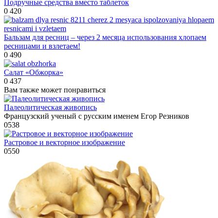
Подручные средства вместо таблеток
0
420
Бальзам для ресниц – через 2 месяца использования хлопаем
ресницами и взлетаем!
0
490
Салат «Обжорка»
0
437
Вам также может понравиться
Палеолитическая живопись
Французский ученый с русским именем Егор Резников
0
538
Растровое и векторное изображение
0
550