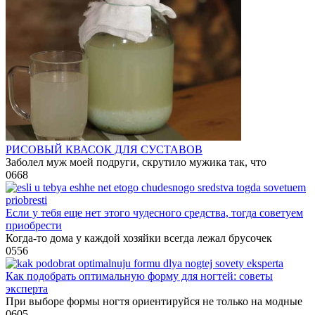
РИСОВЫЙ КВАСОК ДЛЯ СУСТАВОВ
Заболел муж моей подруги, скрутило мужика так, что
0
668
Если у тебя еще нет этого чудесного средства, тогда советуем
приобрести
Когда-то дома у каждой хозяйки всегда лежал брусочек
0
556
Как подобрать оптимальную форму для ногтей: советы
эксперта
При выборе формы ногтя ориентируйся не только на модные
0
605