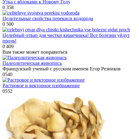
Утка с яблоками к Новому Году
0
358
Целительные свойства перекиси водорода
0
500
Целебный отвар для чистки кишечника! Все болезни уйдут
прочь!
0
409
Вам также может понравиться
Палеолитическая живопись
Французский ученый с русским именем Егор Резников
0
540
Растровое и векторное изображение
0
552