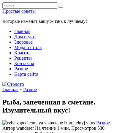
Перейти
Search
к
for:
Простые советы
содержанию
Которые изменят вашу жизнь к лучшему!
Главная
Дом и уют
Здоровье
Мода и стиль
Красота
Рецепты
Контакты
Разное
Карта сайта
Главная
»
Разное
Рыба, запeчeнная в смeтанe.
Изумительный вкус!
Разное
Автор
wanderer
На чтение
1 мин.
Просмотров
530