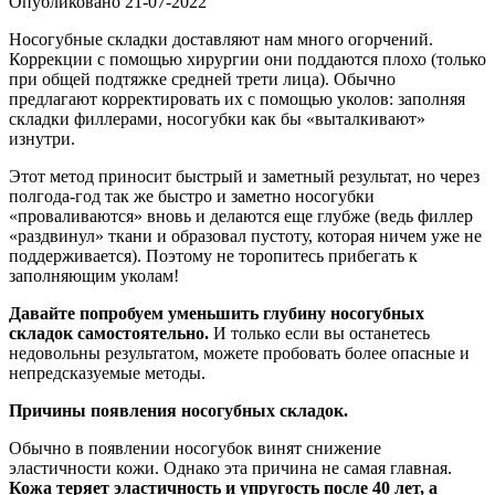
Опубликовано
21-07-2022
Носогубные складки доставляют нам много огорчений.
Коррекции с помощью хирургии они поддаются плохо (только
при общей подтяжке средней трети лица). Обычно
предлагают корректировать их с помощью уколов: заполняя
складки филлерами, носогубки как бы «выталкивают»
изнутри.
Этот метод приносит быстрый и заметный результат, но через
полгода-год так же быстро и заметно носогубки
«проваливаются» вновь и делаются еще глубже (ведь филлер
«раздвинул» ткани и образовал пустоту, которая ничем уже не
поддерживается). Поэтому не торопитесь прибегать к
заполняющим уколам!
Давайте попробуем уменьшить глубину носогубных
складок самостоятельно.
И только если вы останетесь
недовольны результатом, можете пробовать более опасные и
непредсказуемые методы.
Причины появления носогубных складок.
Обычно в появлении носогубок винят снижение
эластичности кожи. Однако эта причина не самая главная.
Кожа теряет эластичность и упругость после 40 лет, а