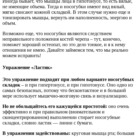
Иногда бывает, что мышцы лица в гипотонусе, то есть вялые,
не имеющие объема. Тогда и носогубки имеют вид вялый,
мягко свисают кожной складкой. В этом случае нужно еще и
тонизировать мышцы, вернуть им наполненность, энергию и
объем.
Возможно еще, что носогубки являются следствием
неправильного положения костей черепа – тут, конечно,
поможет хороший остеопат, но это дело тонкое, и я к нему
отношения не имею. Давайте займемся тем, что мы реально
можем исправить!
Упражнение «Ластик»
Это упражнение подходит при любом варианте носогубных
складок
– и при гипертонусе, и при гипотонусе. Оно одно из
самых безопасных, потому что бесконтактное и в большой
мере использует мышечно-мозговую связь и визуализацию.
Но не обольщайтесь его кажущейся простотой:
оно очень
эффективно и при правильном (внимательном и
сконцентрированном) выполнении стирает носогубные
складки, словно ластик — линии с бумаги.
В упражнении задействованы:
круговая мышца рта; большая