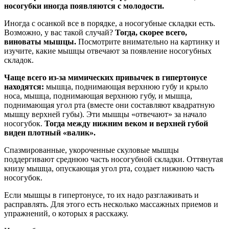
носогубки иногда появляются с молодости.
Иногда с осанкой все в порядке, а носогубные складки есть.
Возможно, у вас такой случай?
Тогда, скорее всего,
виноваты мышцы.
Посмотрите внимательно на картинку и
изучите, какие мышцы отвечают за появление носогубных
складок.
Чаще всего из-за мимических привычек в гипертонусе
находятся:
мышца, поднимающая верхнюю губу и крыло
носа, мышца, поднимающая верхнюю губу, и мышца,
поднимающая угол рта (вместе они составляют квадратную
мышцу верхней губы). Эти мышцы «отвечают» за начало
носогубок.
Тогда между нижним веком и верхней губой
виден плотный «валик».
Спазмированные, укороченные скуловые мышцы
поддергивают среднюю часть носогубной складки. Оттянутая
книзу мышца, опускающая угол рта, создает нижнюю часть
носогубок.
Если мышцы в гипертонусе, то их надо разглаживать и
расправлять. Для этого есть несколько массажных приемов и
упражнений, о которых я расскажу.