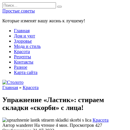
Перейти
Search
к
for:
Простые советы
содержанию
Которые изменят вашу жизнь к лучшему!
Главная
Дом и уют
Здоровье
Мода и стиль
Красота
Рецепты
Контакты
Разное
Карта сайта
Главная
»
Красота
Упражнение «Ластик»: стираем
складки «скорби» с лица!
Красота
Автор
wanderer
На чтение
4 мин.
Просмотров
427