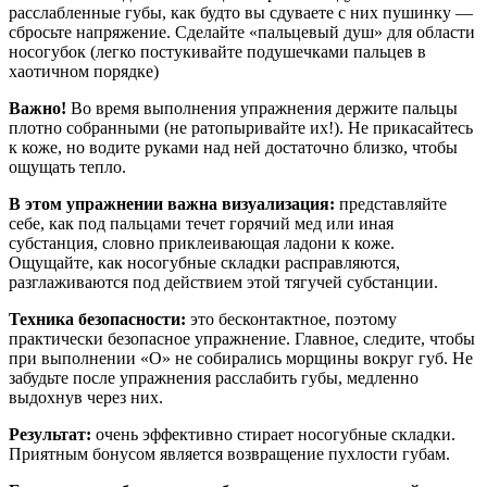
расслабленные губы, как будто вы сдуваете с них пушинку —
сбросьте напряжение. Сделайте «пальцевый душ» для области
носогубок (легко постукивайте подушечками пальцев в
хаотичном порядке)
Важно!
Во время выполнения упражнения держите пальцы
плотно собранными (не ратопыривайте их!). Не прикасайтесь
к коже, но водите руками над ней достаточно близко, чтобы
ощущать тепло.
В этом упражнении важна визуализация:
представляйте
себе, как под пальцами течет горячий мед или иная
субстанция, словно приклеивающая ладони к коже.
Ощущайте, как носогубные складки расправляются,
разглаживаются под действием этой тягучей субстанции.
Техника безопасности:
это бесконтактное, поэтому
практически безопасное упражнение. Главное, следите, чтобы
при выполнении «О» не собирались морщины вокруг губ. Не
забудьте после упражнения расслабить губы, медленно
выдохнув через них.
Результат:
очень эффективно стирает носогубные складки.
Приятным бонусом является возвращение пухлости губам.