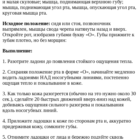
и малая скуловые; мышца, поднимающая верхнюю губу;
мышца, поднимающая угол рта, мышца, опускающая угол рта,
круговая мышца рта.
Исходное положение:
сидя или стоя, позвоночник
выпрямлен, мышцы свода черепа натянуты назад и вверх.
Откройте рот, изобразив губами букву «О». Губы прижмите к
зубам плотно, но без морщин:
Выполнение:
1. Разотрите ладони до появления стойкого ощущения тепла.
2. Сохраняя положение рта в форме «О», начинайте медленно
водить ладонями НАД носогубными линиями, постепенно
ощущая тепло и покалывание в коже.
3. Как только кожа разогреется (обычно на это нужно около 30
сек.), сделайте 20 быстрых движений вверх-вниз над кожей,
добиваясь ощущения сильного разогрева и покалывания
вдоль носогубных линий.
4. Приложите ладошки к коже по сторонам рта и, аккуратно
придерживая кожу, сомкните губы.
5. Отнимите ладошки от лица и бережно подуйте сквозь