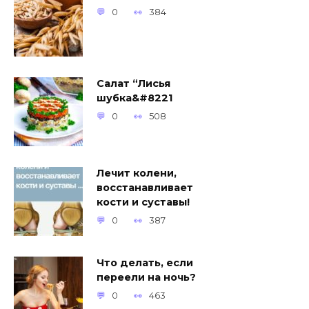
0
384
Салат “Лисья
шубка&#8221
0
508
Лечит колени,
восстанавливает
кости и суставы!
0
387
Что делать, если
переели на ночь?
0
463