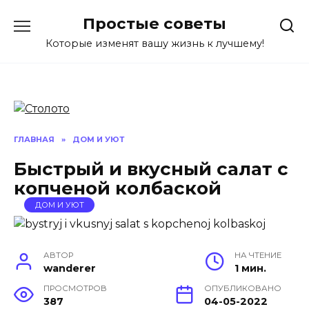
Перейти
Простые советы
к
содержанию
Которые изменят вашу жизнь к лучшему!
ГЛАВНАЯ
»
ДОМ И УЮТ
Быстрый и вкусный салат с
копченой колбаской
ДОМ И УЮТ
АВТОР
НА ЧТЕНИЕ
wanderer
1 мин.
ПРОСМОТРОВ
ОПУБЛИКОВАНО
387
04-05-2022