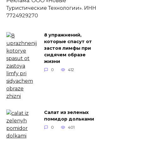
Реклама. ООО «Новые
Туристические Технологии». ИНН
7724929270
8 упражнений,
которые спасут от
застоя лимфы при
сидячем образе
жизни
0
412
Cалат из зеленых
помидор дольками
0
401