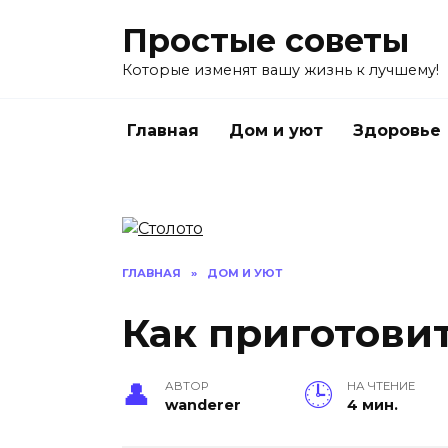
Перейти
Простые советы
к
содержанию
Которые изменят вашу жизнь к лучшему!
Главная
Дом и уют
Здоровье
ГЛАВНАЯ
»
ДОМ И УЮТ
Как приготови
АВТОР
НА ЧТЕНИЕ
wanderer
4 мин.