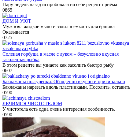
Пару недель назад испробовала на себе рецепт приёма
0
865
ДОМ И УЮТ
Муж взял жидкое мыло и залил в емкость для ёршика
Оказывается
0
725
Соленая горбуша в масле с луком – безусловно вкусная
засоленная рыбка
В этом рецепте вы узнаете как засолить быстро рыбу
0
607
Баклажаны по-турецки. Обалденно вкусно и оригинально
Баклажаны нарезать вдоль пластинками. Посолить, оставить
0
590
ЛЕЧИМСЯ ЧИСТОТЕЛОМ
У чистотела есть одна очень интересная особенность.
0
590