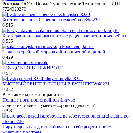
Реклама. ООО «Новые Туристические Технологии». ИНН
7724929270
Быстрое печенье. Слоеное и нежнейшее&#8230
0
515
Как я давно искала именно этот рецепт моркови по-корейски
0
535
Салат с корейской морковкой и копченой курицей
0
429
7 ВИДОВ БОЛИ В ЖИВОТЕ
0
547
БЫСТРЫЙ РЕЦЕПТ “БЛИНЫ В БУТЫЛКЕ&#8221
0
382
Вам также может понравиться
Полные ноги при стройной фигуре
С чего начинается умение хорошо одеваться?
0
798
Пару недель назад испробовала на себе рецепт приёма
желатина по утрам