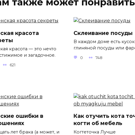
ам также может понравить
ская красота
Склеивание посуды
реты
В каждом доме есть кусок
глиняной посуды или фар
кая красота — это нечто
стижимое и загадочное.
0
748
621
ские ошибки в
Как отучить кота то
ошениях
когти об мебель
ать лет брака (а может, и
Когтеточка Лучше