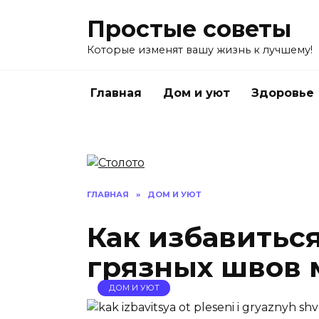
Перейти
Простые советы
к
содержанию
Которые изменят вашу жизнь к лучшему!
Главная
Дом и уют
Здоровье
ГЛАВНАЯ
»
ДОМ И УЮТ
Как избавиться
грязных швов 
ДОМ И УЮТ