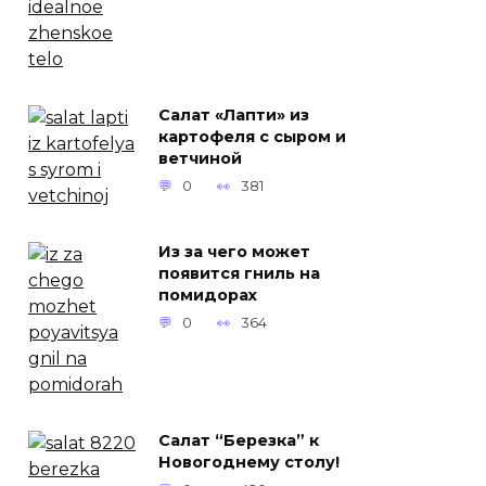
Салат «Лапти» из
картофеля с сыром и
ветчиной
0
381
Из за чего может
появится гниль на
помидорах
0
364
Салат “Березка” к
Новогоднему столу!