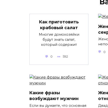
В
Как приготовить
Жен
крабовый салат
сек
Многие домохозяйки
Женс
будут знать салат,
непо
который содержит
0
0
592
Какие фразы
Жен
возбуждают мужчин
отн
Если вы думаете, что основная
Двадц