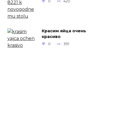
0
420
Красим яйца очень
красиво
0
391