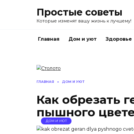
Перейти
Простые советы
к
содержанию
Которые изменят вашу жизнь к лучшему!
Главная
Дом и уют
Здоровье
ГЛАВНАЯ
»
ДОМ И УЮТ
Как обрезать г
пышного цвете
ДОМ И УЮТ