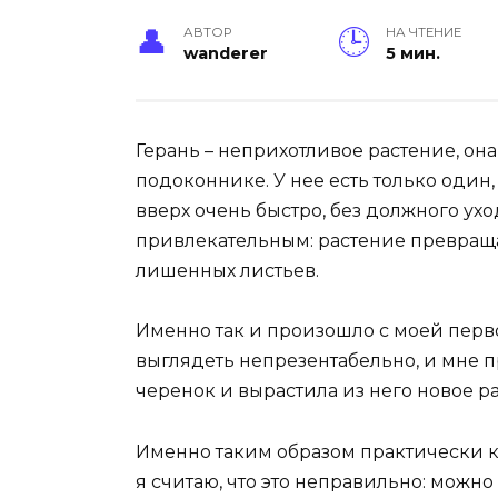
АВТОР
НА ЧТЕНИЕ
wanderer
5 мин.
Герань – неприхотливое растение, он
подоконнике. У нее есть только один
вверх очень быстро, без должного ух
привлекательным: растение превраща
лишенных листьев.
Именно так и произошло с моей перво
выглядеть непрезентабельно, и мне п
черенок и вырастила из него новое р
Именно таким образом практически к
я считаю, что это неправильно: можно