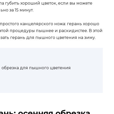
а губить хороший цветок, если вы можете
но за 15 минут.
простого канцелярского ножа: герань хорошо
 этой процедуры пышнее и раскидистее. В этой
езать герань для пышного цветения на зиму.
я обрезка для пышного цветения
нь: осенняя обрезка