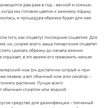
водится два раза в год – весной и осенью.
когда мы готовим цветок к зимнему отдыху.
зрослась, и процедура обрезки будет для нее
ле того, как отцветут последние соцветия. Для
мя, но, скорее всего, ваша пеларгония отцветет
спеть сделать обрезку до начала зимних
 отдыхает, в это время его тревожить нельзя.
елярский нож (он достаточно острый и при
же лезвие, а вот обычный нож или секатор –
 помять растение. Лучше всего
т обычным спиртом или водкой.
другое средство для дезинфекции – толченый