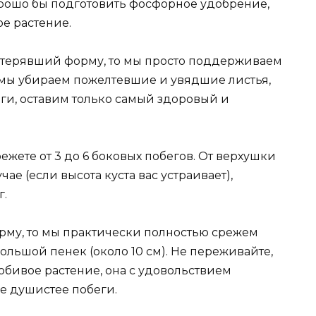
орошо бы подготовить фосфорное удобрение,
е растение.
потерявший форму, то мы просто поддерживаем
е мы убираем пожелтевшие и увядшие листья,
и, оставим только самый здоровый и
режете от 3 до 6 боковых побегов. От верхушки
чае (если высота куста вас устраивает),
г.
орму, то мы практически полностью срежем
ольшой пенек (около 10 см). Не переживайте,
юбивое растение, она с удовольствием
е душистее побеги.