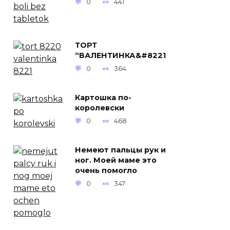
0
441
ТОРТ
“ВАЛЕНТИНКА&#8221
0
364
Картошка по-
королевски
0
468
Немеют пальцы рук и
ног. Моей маме это
очень помогло
0
347