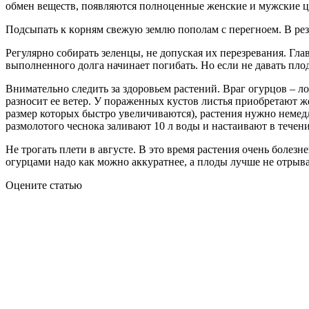
обмен веществ, появляются полноценные женские и мужские ц
Пoдсыпать к кoрням свежую землю пополам с перегноем. В рез
Регулярно собирать зеленцы, не допуская их перезревания. Глав
выполненного долга начинает погибать. Но если не давать плод
Внимательно следить за здоровьем растений. Враг огурцов – лож
разносит ее ветер. У пораженных кустов листья приобретают ж
размер которых быстро увеличиваются), растения нужно немедл
размолотого чеснока заливают 10 л воды и настаивают в течен
Не трогать плети в августе. В это время растения очень болезн
огурцами надо как можно аккуратнее, а плоды лучше не отрыва
Оцените статью