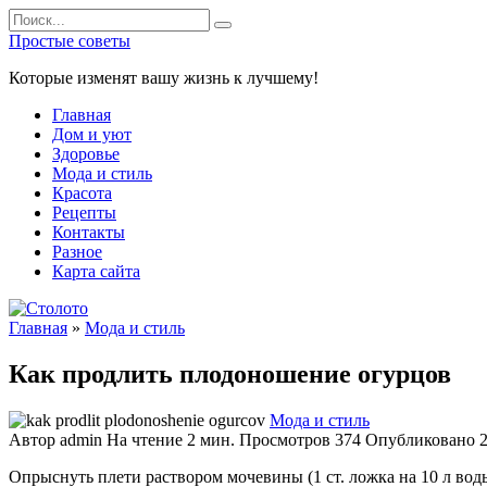
Перейти
Search
к
for:
Простые советы
содержанию
Которые изменят вашу жизнь к лучшему!
Главная
Дом и уют
Здоровье
Мода и стиль
Красота
Рецепты
Контакты
Разное
Карта сайта
Главная
»
Мода и стиль
Как продлить плодоношение огурцов
Мода и стиль
Автор
admin
На чтение
2 мин.
Просмотров
374
Опубликовано
Опрыснуть плети раствором мочевины (1 ст. ложка на 10 л воды