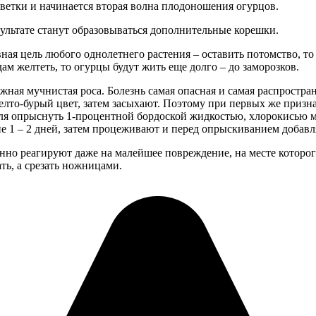
ветки и начинается вторая волна плодоношения огурцов.
ультате станут образовываться дополнительные корешки.
ная цель любого однолетнего растения – оставить потомство, то 
ам желтеть, то огурцы будут жить еще долго – до заморозков.
ная мучнистая роса. Болезнь самая опасная и самая распростране
елто-бурый цвет, затем засыхают. Поэтому при первых же призна
я опрыснуть 1-процентной бордоской жидкостью, хлорокисью меди
ие 1 – 2 дней, затем процеживают и перед опрыскиванием добавл
енно реагируют даже на малейшее повреждение, на месте которого
ть, а срезать ножницами.