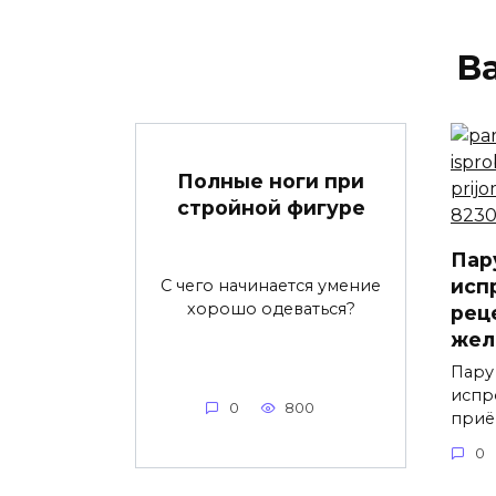
В
Полные ноги при
стройной фигуре
Пар
исп
С чего начинается умение
хорошо одеваться?
рец
жел
Пару
испр
0
800
приё
0