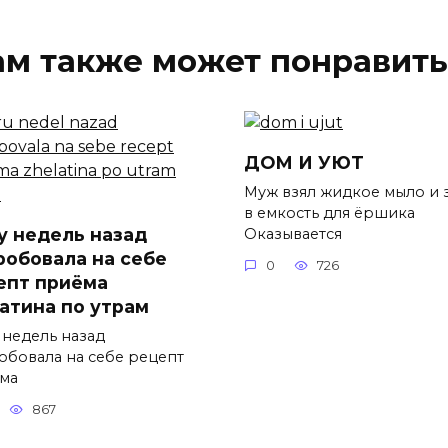
ам также может понравить
ДОМ И УЮТ
Муж взял жидкое мыло и 
в емкость для ёршика
у недель назад
Оказывается
робовала на себе
0
726
епт приёма
атина по утрам
 недель назад
обовала на себе рецепт
ма
867