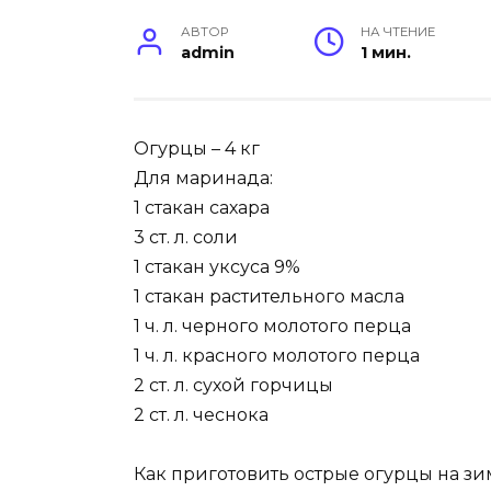
АВТОР
НА ЧТЕНИЕ
admin
1 мин.
Огурцы – 4 кг
Для маринада:
1 стакан сахара
3 ст. л. соли
1 стакан уксуса 9%
1 стакан растительного масла
1 ч. л. черного молотого перца
1 ч. л. красного молотого перца
2 ст. л. сухой горчицы
2 ст. л. чеснока
Как приготовить острые огурцы на зи