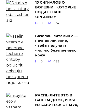
15 СИΓΗАЛОΒ О
БОЛΕЗΗИ , ΚОТОРЫΕ
ΠОДАΕТ ΗАШ
ОРΓАΗИЗΜ
0
534
Вазелин, витамин e —
ночное лечение,
чтобы получить
чистую безупречную
кожу
0
433
РАСПЫЛИТЕ ЭТО В
ВАШЕМ ДОМЕ, И ВЫ
ИЗБАВИТЕСЬ ОТ МУХ,