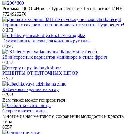
Реклама. ООО «Новые Туристические Технологии». ИНН
7724929270
Горчица с сахаром – и твои волосы не узнать. Чудо рецепт!
0
373
Эффективные маски для кожи вокруг глаз
0
395
28 интересных вариантов маникюра в стиле френч
0
357
РЕЦЕПТЫ ОТ ПЯТОЧНЫХ ШПОР
0
527
Кабачковая аджика на зиму
0
383
Вам также может понравиться
Секрет красоты лица
Многие из нас мечтают о сохранении молодости и красоты
лица.
0
557