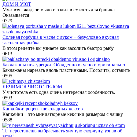
ДОМ И УЮТ
Муж взял жидкое мыло и залил в емкость для ёршика
Оказывается
0
729
Соленая горбуша в масле с луком – безусловно вкусная
засоленная рыбка
В этом рецепте вы узнаете как засолить быстро рыбу
0
613
Баклажаны по-турецки. Обалденно вкусно и оригинально
Баклажаны нарезать вдоль пластинками. Посолить, оставить
0
595
ЛЕЧИМСЯ ЧИСТОТЕЛОМ
У чистотела есть одна очень интересная особенность.
0
593
Капкейки: рецепт шоколадных кексов
Капкейки – это миниатюрные кексики размером с чашку
0
588
Ты перестанешь выбрасывать яичную скорлупу, узнав об
этом!