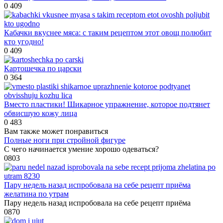
0
409
Кабачки вкуснее мяса: с таким рецептом этот овощ полюбит
кто угодно!
0
409
Картошечка по царски
0
364
Вместо пластики! Шикарное упражнение, которое подтянет
обвисшую кожу лица
0
483
Вам также может понравиться
Полные ноги при стройной фигуре
С чего начинается умение хорошо одеваться?
0
803
Пару недель назад испробовала на себе рецепт приёма
желатина по утрам
Пару недель назад испробовала на себе рецепт приёма
0
870