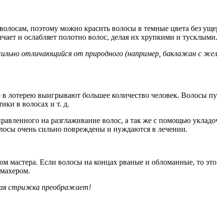
 волосам, поэтому можно красить волосы в темные цвета без уще
нчает и ослабляет полотно волос, делая их хрупкими и тусклыми
 сильно отличающийся от природного (например, баклажан с ж
в лотерею выигрывают большее количество человек. Волосы пуш
ики в волосах и т. д.
авленного на разглаживание волос, а так же с помощью укладоч
олосы очень сильно повреждены и нуждаются в лечении.
м мастера. Если волосы на концах рваные и обломанные, то это 
кмахером.
ивая стрижка преображает!