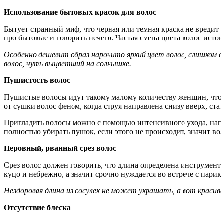
Использование бытовых красок для волос
Бытует странный миф, что черная или темная краска не вредит
про бытовые и говорить нечего. Частая смена цвета волос исто
Особенно дешевит образ нарочито яркий цвет волос, слишком
волос, чуть выцветший на солнышке.
Пушистость волос
Пушистые волосы идут такому малому количеству женщин, что 
от сушки волос феном, когда струя направлена снизу вверх, стат
Пригладить волосы можно с помощью интенсивного ухода, напр
полностью убирать пушок, если этого не происходит, значит в
Неровный, рванный срез волос
Срез волос должен говорить, что длина определена инструменто
куцо и небрежно, а значит срочно нуждается во встрече с пари
Нездоровая длина из сосулек не может украшать, а вот крас
Отсутствие блеска