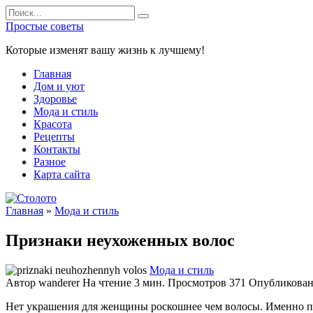
Перейти
Search
к
for:
Простые советы
содержанию
Которые изменят вашу жизнь к лучшему!
Главная
Дом и уют
Здоровье
Мода и стиль
Красота
Рецепты
Контакты
Разное
Карта сайта
Главная
»
Мода и стиль
Признаки неухоженных волос
Мода и стиль
Автор
wanderer
На чтение
3 мин.
Просмотров
371
Опубликова
Нет украшения для женщины роскошнее чем волосы. Именно по