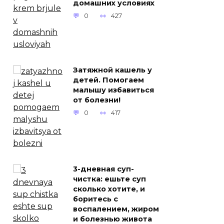
домашних условиях
0
427
Затяжной кашель у
детей. Помогаем
малышу избавиться
от болезни!
0
417
3-дневная суп-
чистка: ешьте суп
сколько хотите, и
боритесь с
воспалением, жиром
и болезнью живота