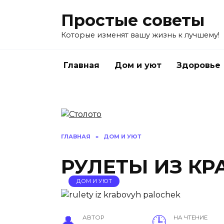
Перейти
Простые советы
к
содержанию
Которые изменят вашу жизнь к лучшему!
Главная
Дом и уют
Здоровье
ГЛАВНАЯ
»
ДОМ И УЮТ
РУЛЕТЫ ИЗ К
ДОМ И УЮТ
АВТОР
НА ЧТЕНИЕ