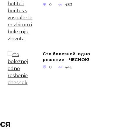
0
483
Сто болезней, одно
решение – ЧЕСНОК!
0
446
ся