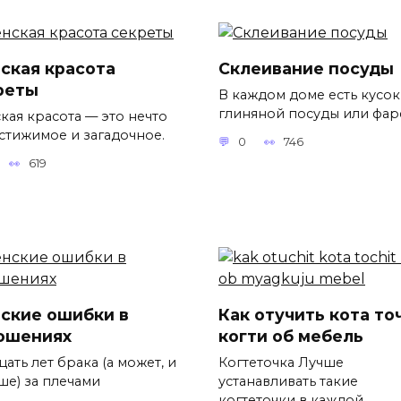
ская красота
Склеивание посуды
реты
В каждом доме есть кусок
глиняной посуды или фар
кая красота — это нечто
стижимое и загадочное.
0
746
619
ские ошибки в
Как отучить кота то
ошениях
когти об мебель
ать лет брака (а может, и
Когтеточка Лучше
ше) за плечами
устанавливать такие
когтеточки в каждой