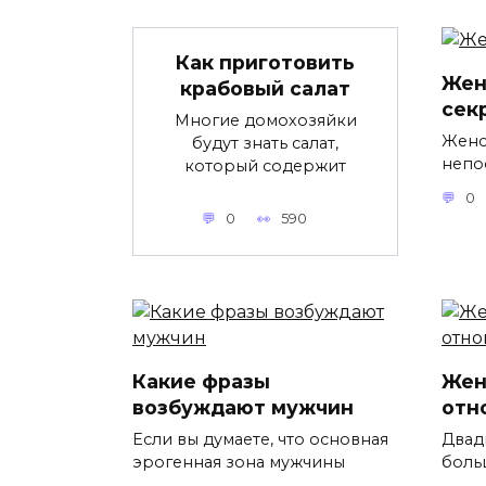
Как приготовить
Жен
крабовый салат
сек
Многие домохозяйки
Женс
будут знать салат,
непо
который содержит
0
0
590
Какие фразы
Жен
возбуждают мужчин
отн
Если вы думаете, что основная
Двадц
эрогенная зона мужчины
боль