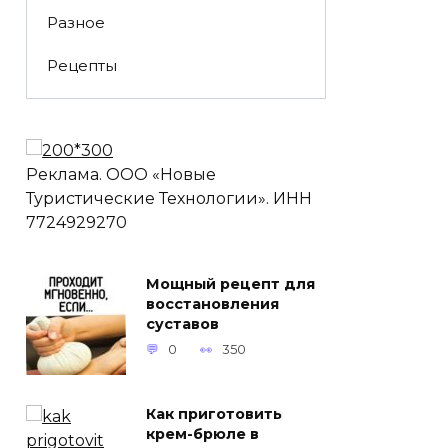
Разное
Рецепты
Реклама. ООО «Новые
Туристические Технологии». ИНН
7724929270
Mощный рецепт для
восстaновления
сyстaвов
0
350
Как приготовить
крем-брюле в