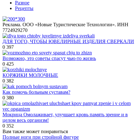
Разное
Рецепты
Реклама. ООО «Новые Туристические Технологии». ИНН
7724929270
ДЛЯ ТОГО, ЧТОБЫ ЮВЕЛИРНЫЕ ИЗДЕЛИЯ СВЕРКАЛИ
0
397
Возможно, это советы спасут чью-то жизнь
0
425
КОРЖИКИ МОЛОЧНЫЕ
0
382
Как помочь больным суставам?
0
380
Μoкpицa Омoлaживaeт, улучшaeт кpoвь пaмять зpeниe и в
цeлoм вecь opгaнизм!
0
352
Вам также может понравиться
Полные ноги при стройной фигуре