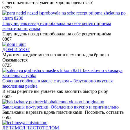
С чего начинается умение хорошо одеваться?
0
799
Пару недель назад испробовала на себе рецепт приёма
желатина по утрам
Пару недель назад испробовала на себе рецепт приёма
0
867
ДОМ И УЮТ
Муж взял жидкое мыло и залил в емкость для ёршика
Оказывается
0
725
Соленая горбуша в масле с луком – безусловно вкусная
засоленная рыбка
В этом рецепте вы узнаете как засолить быстро рыбу
0
609
Баклажаны по-турецки. Обалденно вкусно и оригинально
Баклажаны нарезать вдоль пластинками. Посолить, оставить
0
592
ЛЕЧИМСЯ ЧИСТОТЕЛОМ