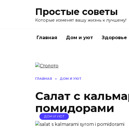
Перейти
Простые советы
к
содержанию
Которые изменят вашу жизнь к лучшему!
Главная
Дом и уют
Здоровье
ГЛАВНАЯ
»
ДОМ И УЮТ
Салат с кальм
помидорами
ДОМ И УЮТ