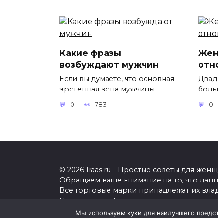
Какие фразы
Жен
возбуждают мужчин
отн
Если вы думаете, что основная
Двадц
эрогенная зона мужчины
боль
0
783
0
© 2026
Iraas.ru
- Простые советы для женщи
Обращаем ваше внимание на то, что дан
Все торговые марки принадлежат их вла
Политика конфиденциальности
Мы используем куки для наилучшего предста