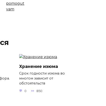
ся
Хранение изюма
Срок годности изюма во
фора.
многом зависит от
обстоятельств
0
850