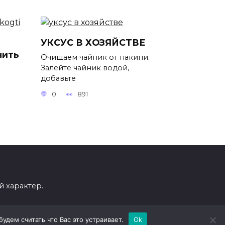
УКСУС В ХОЗЯЙСТВЕ
чить
Очищаем чайник от накипи.
Залейте чайник водой,
добавьте
0
891
 характер.
дем считать что Вас это устраивает.
Ok