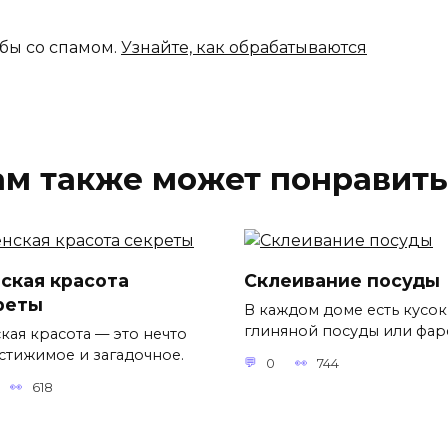
ьбы со спамом.
Узнайте, как обрабатываются
ам также может понравить
ская красота
Склеивание посуды
реты
В каждом доме есть кусок
глиняной посуды или фар
кая красота — это нечто
стижимое и загадочное.
0
744
618