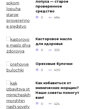
лопуха — старое
проверенное
средство
0
464
Касторовое масло
для здоровья
0
353
Ореховые булочки
0
400
Как избавиться от
мимических морщин?
Наши советы помогут
вам!
0
424