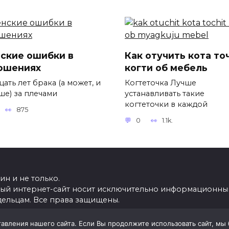
ские ошибки в
Как отучить кота то
ошениях
когти об мебель
ать лет брака (а может, и
Когтеточка Лучше
ше) за плечами
устанавливать такие
когтеточки в каждой
875
0
1.1k.
н и не только.
ный интернет-сайт носит исключительно информационный
дельцам. Все права защищены.
вления нашего сайта. Если Вы продолжите использовать сайт, мы бу