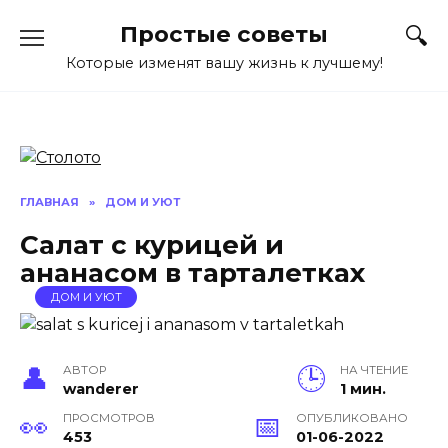
Перейти
Простые советы
к
содержанию
Которые изменят вашу жизнь к лучшему!
ГЛАВНАЯ
»
ДОМ И УЮТ
Салат с курицей и
ананасом в тарталетках
ДОМ И УЮТ
АВТОР
НА ЧТЕНИЕ
wanderer
1 мин.
ПРОСМОТРОВ
ОПУБЛИКОВАНО
453
01-06-2022