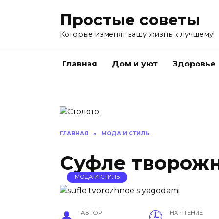
Перейти
Простые советы
к
содержанию
Которые изменят вашу жизнь к лучшему!
Главная
Дом и уют
Здоровье
ГЛАВНАЯ
»
МОДА И СТИЛЬ
Суфле творожн
МОДА И СТИЛЬ
АВТОР
НА ЧТЕНИЕ