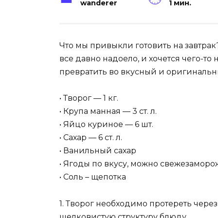
wanderer
1 мин.
Что мы привыкли готовить на завтрак?
все давно надоело, и хочется чего-т
превратить во вкусный и оригинальн
• Творог — 1 кг.
• Крупа манная — 3 ст. л.
• Яйцо куриное — 6 шт.
• Сахар — 6 ст. л.
• Ванильный сахар
• Ягоды по вкусу, можно свежезаморож
• Соль – щепотка
1. Творог необходимо протереть чере
шелковистую структуру блюду.