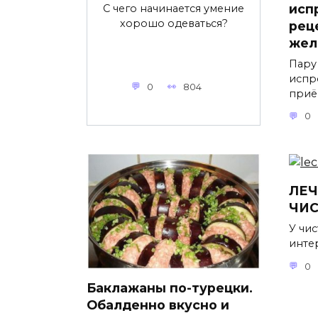
исп
С чего начинается умение
хорошо одеваться?
рец
жел
Пару
испр
0
804
приё
0
ЛЕ
ЧИ
У чис
инте
0
Баклажаны по-турецки.
Обалденно вкусно и