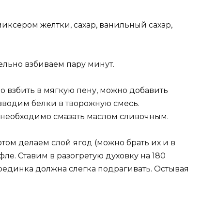
 миксером желтки, сахар, ванильный сахар,
тельно взбиваем пару минут.
но взбить в мягкую пену, можно добавить
вводим белки в творожную смесь.
 необходимо смазать маслом сливочным.
том делаем слой ягод (можно брать их и в
ле. Ставим в разогретую духовку на 180
рединка должна слегка подрагивать. Остывая