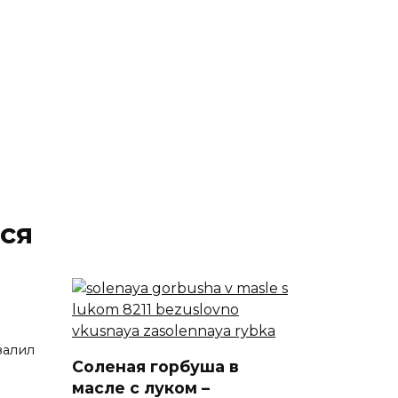
ся
залил
Соленая горбуша в
масле с луком –