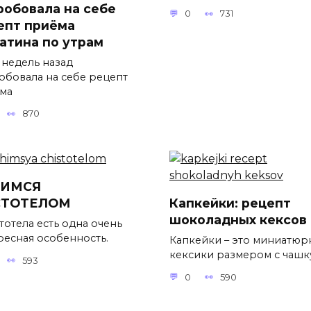
робовала на себе
0
731
епт приёма
атина по утрам
 недель назад
обовала на себе рецепт
ма
870
ЧИМСЯ
СТОТЕЛОМ
Капкейки: рецепт
шоколадных кексов
тотела есть одна очень
ресная особенность.
Капкейки – это миниатюр
кексики размером с чашк
593
0
590