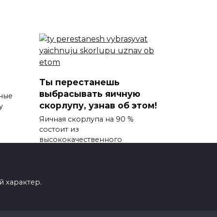
Ты перестанешь
выбрасывать яичную
ные
скорлупу, узнав об этом!
у
Яичная скорлупа на 90 %
состоит из
высококачественного
0
588
 характер.