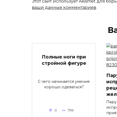
Этот сайт использует Akismet для бор
ваши данные комментариев
.
В
Полные ноги при
стройной фигуре
Пар
исп
С чего начинается умение
хорошо одеваться?
рец
жел
Пару
испр
0
799
приё