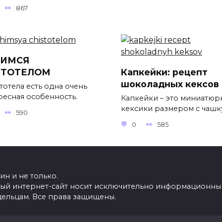
867
ЧИМСЯ
СТОТЕЛОМ
Капкейки: рецепт
шоколадных кексов
тотела есть одна очень
ресная особенность.
Капкейки – это миниатюр
кексики размером с чашк
590
0
585
н и не только.
ный интернет-сайт носит исключительно информационный
дельцам. Все права защищены.