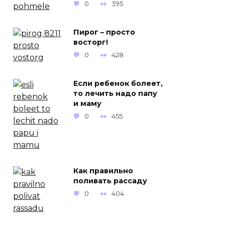
0
395
Пирог – просто
восторг!
0
428
Если ребенок болеет,
то лечить надо папу
и маму
0
455
Как правильно
поливать рассаду
0
404