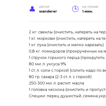
АВТОР
НА ЧТЕНИЕ
wanderer
1 мин.
2 кг. свеклы (очистить, натереть на тер
1 кг. моркови (очистить, натереть на т
1 кг. лука (очистить и мелко нарезать)
0,8 кг. помидоров (прокрученных на 
1 стручок горького перца (прокрутит
80 ми. л. уксуса 9%
1 ст. л. соли с горкой (солить надо п
80 гр. сахара (2-3 ст. л. с горкой)
250-300 ми. л. растит. масла
1 головка чеснока (очистить и пропуст
Специи: перец душистый, семена укро