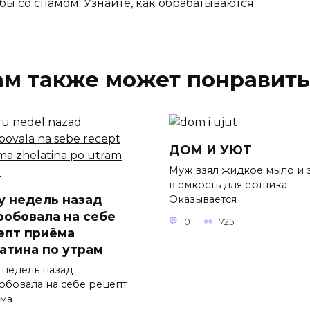
ьбы со спамом.
Узнайте, как обрабатываются
ам также может понравить
ДОМ И УЮТ
Муж взял жидкое мыло и 
в емкость для ёршика
у недель назад
Оказывается
робовала на себе
0
725
епт приёма
атина по утрам
 недель назад
обовала на себе рецепт
ма