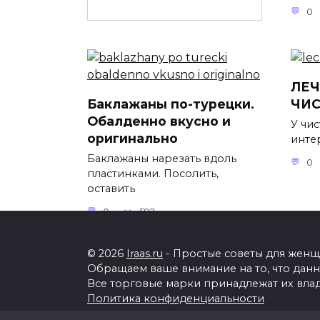
0
ЛЕ
Баклажаны по-турецки.
ЧИ
Обалденно вкусно и
У чис
оригинально
инте
Баклажаны нарезать вдоль
0
пластинками. Посолить,
оставить
0
592
© 2026
Iraas.ru
- Простые советы для женщи
Обращаем ваше внимание на то, что дан
Все торговые марки принадлежат их вла
Политика конфиденциальности