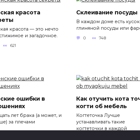
ская красота
Склеивание посуды
реты
В каждом доме есть кусок
глиняной посуды или фар
кая красота — это нечто
стижимое и загадочное.
0
748
621
ские ошибки в
Как отучить кота то
ошениях
когти об мебель
ать лет брака (а может, и
Когтеточка Лучше
ше) за плечами
устанавливать такие
когтеточки в каждой
880
0
1.1k.