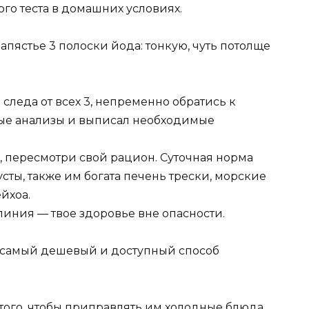
го теста в домашних условиях.
апястье 3 полоски йода: тонкую, чуть потолще
следа от всех 3, непременно обратись к
ные анализы и выписал необходимые
е, пересмотри свой рацион. Суточная норма
сты, также им богата печень трески, морские
йхоа.
линия — твое здоровье вне опасности.
 самый дешевый и доступный способ
 того, чтобы приправлять им холодные блюда.