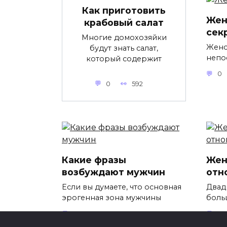
Как приготовить
Жен
крабовый салат
сек
Многие домохозяйки
Женс
будут знать салат,
непо
который содержит
0
0
592
Какие фразы
Жен
возбуждают мужчин
отн
Если вы думаете, что основная
Двадц
эрогенная зона мужчины
боль
0
787
0