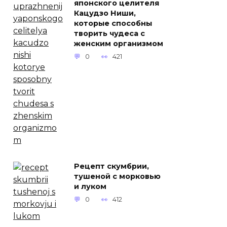
японского целителя
Кацудзо Ниши,
которые способны
творить чудеса с
женским организмом
0
421
Рецепт скумбрии,
тушеной с морковью
и луком
0
412