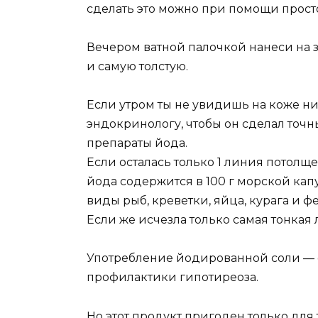
сделать это можно при помощи просто
Вечером ватной палочкой нанеси на з
и самую толстую.
Если утром ты не увидишь на коже ни 
эндокринологу, чтобы он сделал точ
препараты йода.
Если осталась только 1 линия потолщ
йода содержится в 100 г морской капу
виды рыб, креветки, яйца, курага и фе
Если же исчезла только самая тонкая 
Употребление йодированной соли —
профилактики гипотиреоза.
Но этот продукт пригоден только для