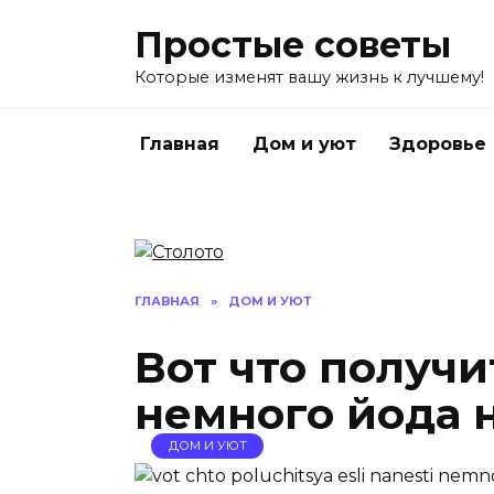
Перейти
Простые советы
к
содержанию
Которые изменят вашу жизнь к лучшему!
Главная
Дом и уют
Здоровье
ГЛАВНАЯ
»
ДОМ И УЮТ
Вот что получи
немного йода н
ДОМ И УЮТ