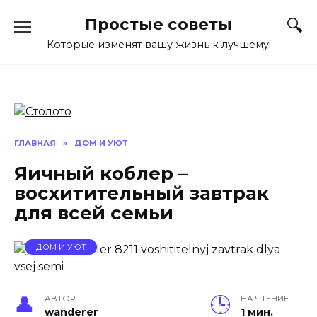
Перейти
Простые советы
к
содержанию
Которые изменят вашу жизнь к лучшему!
ГЛАВНАЯ
»
ДОМ И УЮТ
Яичный коблер –
восхитительный завтрак
для всей семьи
ДОМ И УЮТ
АВТОР
НА ЧТЕНИЕ
wanderer
1 мин.