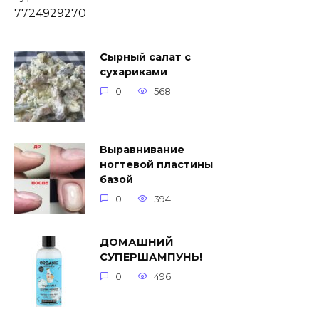
7724929270
Сырный салат с
сухариками
0
568
Выравнивание
ногтевой пластины
базой
0
394
ДОМАШНИЙ
СУПЕРШАМПУНЬ!
0
496