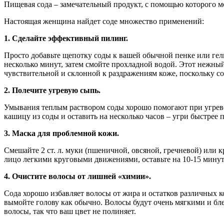
Пищевая сода – замечательный продукт, с помощью которого м
Настоящая женщина найдет соде множество применений:
1. Сделайте эффективный пилинг.
Просто добавьте щепотку соды к вашей обычной пенке или гел
несколько минут, затем смойте прохладной водой. Этот нежный
чувствительной и склонной к раздражениям коже, поскольку 
2. Полечите угревую сыпь.
Умывания теплым раствором соды хорошо помогают при угрево
кашицу из соды и оставить на несколько часов – угри быстрее 
3. Маска для проблемной кожи.
Смешайте 2 ст. л. муки (пшеничной, овсяной, гречневой) или 
лицо легкими круговыми движениями, оставьте на 10-15 минут
4. Очистите волосы от лишней «химии».
Сода хорошо избавляет волосы от жира и остатков различных к
вымойте голову как обычно. Волосы будут очень мягкими и бл
волосы, так что ваш цвет не полиняет.