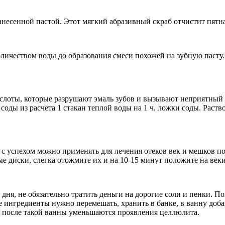
несенной пастой. Этот мягкий абразивный скраб отчистит пятна 
ичеством воды до образования смеси похожей на зубную пасту. 
ислоты, которые разрушают эмаль зубов и вызывают неприятный 
 соды из расчета 1 стакан теплой воды на 1 ч. ложки соды. Раст
 успехом можно применять для лечения отеков век и мешков под 
ые диски, слегка отожмите их и на 10-15 минут положите на веки
я, не обязательно тратить деньги на дорогие соли и пенки. Попр
Все ингредиенты нужно перемешать, хранить в банке, в ванну доб
о, после такой ванны уменьшаются проявления целлюлита.