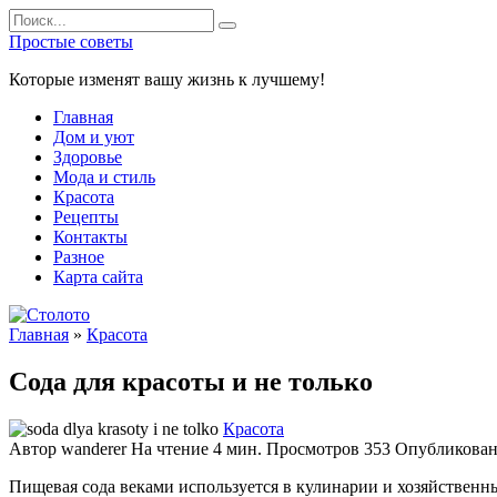
Перейти
Search
к
for:
Простые советы
содержанию
Которые изменят вашу жизнь к лучшему!
Главная
Дом и уют
Здоровье
Мода и стиль
Красота
Рецепты
Контакты
Разное
Карта сайта
Главная
»
Красота
Сода для красоты и не только
Красота
Автор
wanderer
На чтение
4 мин.
Просмотров
353
Опубликова
Пищевая сода веками используется в кулинарии и хозяйственны