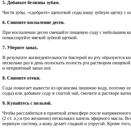
5. Добавьте белизны зубам.
Чистя зубы, «сдобрите» щепоткой соды вашу зубную щетку с на
6. Снимите воспаление десен.
При воспалении десен смешайте пищевую соду с небольшим кол
помассируйте мягкой зубной щеткой.
7. Уберите запах.
В результате жизнедеятельности бактерий во рту образуются к
несколько раз в день полоскать полость рта раствором пищевой
и неприятный запах ног.
8. Снимите отеки.
Сода помогает вывести из организма лишнюю воду, поэтому ее с
соды) или добавьте соду в спитой чай, смочите в растворе ватн
9. Купайтесь с пользой.
Чтобы расслабиться в приятной атмосфере после напряженного дн
(2 ст. л.) и (по желанию) нескольких капель эфирного масла. 
нервную систему, а кожу делает гладкой и упругой. Кроме тог