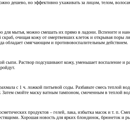
ожно дешево, но эффективно ухаживать за лицом, телом, волоса
ю для мытья, можно смешать их прямо в ладони. Вспените и на
 скраб, очищая кожу от омертвевших клеток и открывая поры ли
сода обладает смягчающим и противовоспалительным действием.
й сыпи. Раствор подсушивают кожу, уменьшает воспаление и р
пройдут.
крахмала с 1 ч. ложкой питьевой соды. Разбавьте смесь теплой в
. Затем смойте маску ватным тампоном, смоченным в теплой вод
осметических продуктов – гелей, лака, избытка масок и т. п. С
естящими. Хорошая новость для ярких блондинок, брюнеток и р