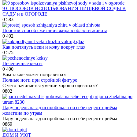
9 СПОСОБОВ ИСПОЛЬЗОВАНИЯ ПИЩЕВОЙ СОДЫ В
САДУ и в ОГОРОДЕ
0
583
Простой способ сжигания жира в области живота
0
492
Как подтянуть веки и кожу вокруг глаз
0
575
Печеночные кексы
0
400
Вам также может понравиться
Полные ноги при стройной фигуре
С чего начинается умение хорошо одеваться?
0
802
Пару недель назад испробовала на себе рецепт приёма
желатина по утрам
Пару недель назад испробовала на себе рецепт приёма
0
869
ДОМ И УЮТ