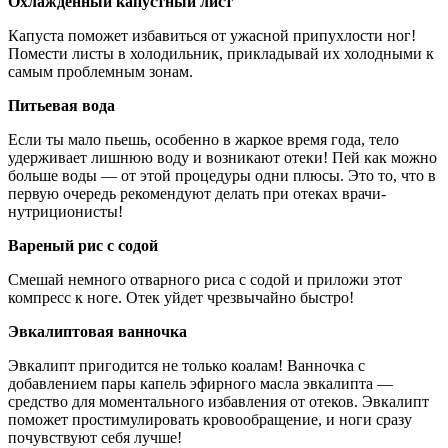
Охлажденный капустный лист
Капуста поможет избавиться от ужасной припухлости ног!
Помести листы в холодильник, прикладывай их холодными к
самым проблемным зонам.
Питьевая вода
Если ты мало пьешь, особенно в жаркое время года, тело
удерживает лишнюю воду и возникают отеки! Пей как можно
больше воды — от этой процедуры одни плюсы. Это то, что в
первую очередь рекомендуют делать при отеках врачи-
нутриционисты!
Вареный рис с содой
Смешай немного отварного риса с содой и приложи этот
компресс к ноге. Отек уйдет чрезвычайно быстро!
Эвкалиптовая ванночка
Эвкалипт пригодится не только коалам! Ванночка с
добавлением пары капель эфирного масла эвкалипта —
средство для моментального избавления от отеков. Эвкалипт
поможет простимулировать кровообращение, и ноги сразу
почувствуют себя лучше!