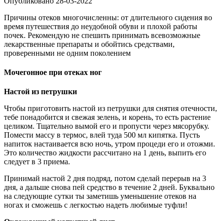
Опубликовано
28-03-2022
Причины отеков многочисленны: от длительного сидения во
время путешествия до неудобной обуви и плохой работы
почек. Рекомендую не спешить принимать всевозможные
лекарственные препараты и обойтись средствами,
проверенными не одним поколением
Мочегонное при отеках ног
Настой из петрушки
Чтобы приготовить настой из петрушки для снятия отечности,
тебе понадобится и свежая зелень, и корень, то есть растение
целиком. Тщательно вымой его и пропусти через мясорубку.
Помести массу в термос, влей туда 500 мл кипятка. Пусть
напиток настаивается всю ночь, утром процеди его и отожми.
Это количество жидкости рассчитано на 1 день, выпить его
следует в 3 приема.
Принимай настой 2 дня подряд, потом сделай перерыв на 3
дня, а дальше снова пей средство в течение 2 дней. Буквально
на следующие сутки ты заметишь уменьшение отеков на
ногах и сможешь с легкостью надеть любимые туфли!