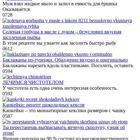
Муж взял жидкое мыло и залил в емкость для ёршика
Оказывается
0
728
Соленая горбуша в масле с луком – безусловно вкусная
засоленная рыбка
В этом рецепте вы узнаете как засолить быстро рыбу
0
612
Баклажаны по-турецки. Обалденно вкусно и оригинально
Баклажаны нарезать вдоль пластинками. Посолить, оставить
0
594
ЛЕЧИМСЯ ЧИСТОТЕЛОМ
У чистотела есть одна очень интересная особенность.
0
592
Капкейки: рецепт шоколадных кексов
Капкейки – это миниатюрные кексики размером с чашку
0
587
Ты перестанешь выбрасывать яичную скорлупу, узнав об
этом!
Яичная скорлупа на 90 % состоит из высококачественного