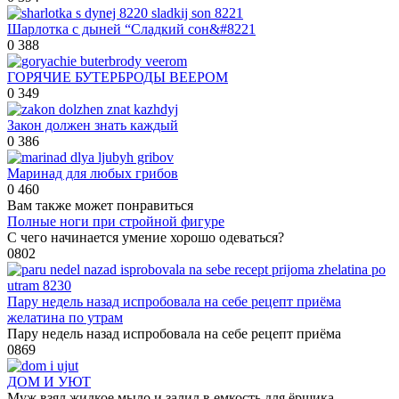
Шарлотка с дыней “Сладкий сон&#8221
0
388
ГОРЯЧИЕ БУТЕРБРОДЫ ВЕЕРОМ
0
349
Закон должен знать каждый
0
386
Маринад для любых грибов
0
460
Вам также может понравиться
Полные ноги при стройной фигуре
С чего начинается умение хорошо одеваться?
0
802
Пару недель назад испробовала на себе рецепт приёма
желатина по утрам
Пару недель назад испробовала на себе рецепт приёма
0
869
ДОМ И УЮТ
Муж взял жидкое мыло и залил в емкость для ёршика