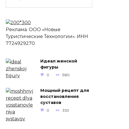
Реклама. ООО «Новые
Туристические Технологии». ИНН
7724929270
Идеал женской
фигуры
0
980
Mощный рецепт для
восстaновления
сyстaвов
0
350