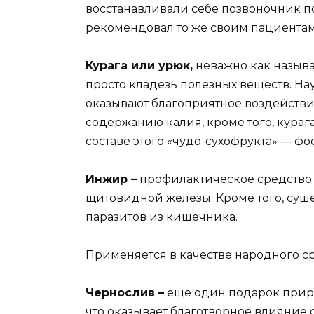
восстанавливали себе позвоночник по
рекомендовал то же своим пациентам
Курага или урюк,
неважно как называ
просто кладезь полезных веществ. На
оказывают благоприятное воздействи
содержанию калия, кроме того, кураг
составе этого «чудо-сухофрукта» — фо
Инжир –
профилактическоe средство о
щитовидной железы. Кроме того, су
паразитов из кишечника.
Применяется в качестве народного с
Чернослив –
еще один подарок приро
что оказывает благотворное влияние