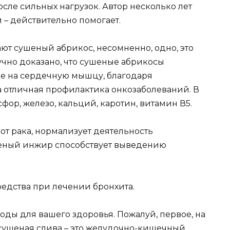
сле сильных нагрузок. Автор несколько лет
 – действительно помогает.
ют сушеный абрикос, несомненно, одно, это
учно доказано, что сушеные абрикосы
е на сердечную мышцу, благодаря
а отличная профилактика онкозаболеваний. В
сфор, железо, кальций, каротин, витамин В5.
т рака, нормализует деятельность
шеный инжир способствует выведению
редства при лечении бронхита.
ды для вашего здоровья. Пожалуй, первое, на
 сушеная слива – это желудочно-кишечный