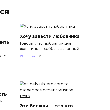
ся
Хочу завести любовника
чить
Говорят, что любовник для
женщины — хобби, а законный
уют
0
741
сть
ий
Эти беляши — это что-