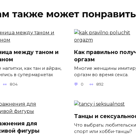
ам также может понравить
ница между таном и
Как правильно полу
аном
оргазм
 напитки, как тан и айран,
Многие женщины имитир
ились в супермаркетах
оргазм во время секса.
804
0
892
Танцы и сексуально
ажнения для
Что выбрать: любительск
сивой фигуры
спорт или хобби-танцы?