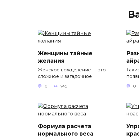
В
Женщины тайные
Раз
желания
айр
Женское вожделение — это
Такие
сложное и загадочное
появ
0
745
0
Формула расчета
Упр
нормального веса
кра