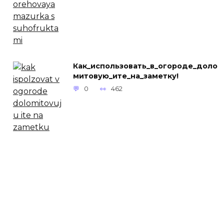
Как_использовать_в_огороде_доло
митовую_ите_на_заметку!
0
462