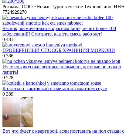
Реклама. ООО «Новые Туристические Технологии». ИНН
7724929270
Чеснок, вымоченный в красном вине, лечит более 100
заболеваний! Смотрите, как эта смесь работает!
0
481
ПРОВЕРЕННЫЙ СПОСОБ ХРАНЕНИЯ МОРКОВИ
0
386
Ну очень вкусные ленивые пельмени, которые не нужно
лепить!
0
528
Котлетки с картошкой в сметанно-томатном соусе
0
389
Вот что будет с квартирой, если поставить на пол стакан с