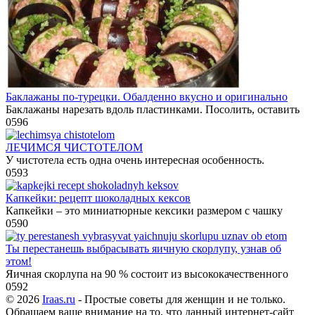
Баклажаны по-турецки. Обалденно вкусно и оригинально
Баклажаны нарезать вдоль пластинками. Посолить, оставить
0
596
ЛЕЧИМСЯ ЧИСТОТЕЛОМ
У чистотела есть одна очень интересная особенность.
0
593
Капкейки: рецепт шоколадных кексов
Капкейки – это миниатюрные кексики размером с чашку
0
590
Ты перестанешь выбрасывать яичную скорлупу, узнав об
этом!
Яичная скорлупа на 90 % состоит из высококачественного
0
592
© 2026
Iraas.ru
- Простые советы для женщин и не только.
Обращаем ваше внимание на то, что данный интернет-сайт