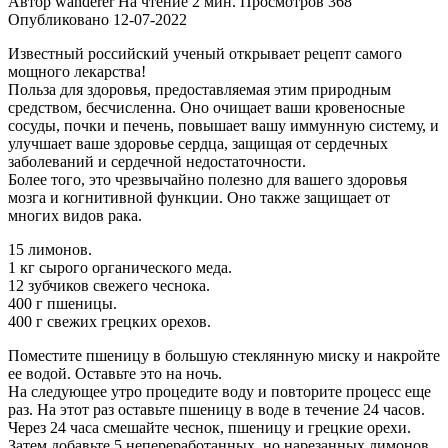
Автор
wanderer
На чтение
2 мин.
Просмотров
368
Опубликовано
12-07-2022
Известный российский ученый открывает рецепт самого
мощного лекарства!
Польза для здоровья, предоставляемая этим природным
средством, бесчисленна. Оно очищает ваши кровеносные
сосуды, почки и печень, повышает вашу иммунную систему, и
улучшает ваше здоровье сердца, защищая от сердечных
заболеваний и сердечной недостаточности.
Более того, это чрезвычайно полезно для вашего здоровья
мозга и когнитивной функции. Оно также защищает от
многих видов рака.
15 лимонов.
1 кг сырого органического меда.
12 зубчиков свежего чеснока.
400 г пшеницы.
400 г свежих грецких орехов.
Поместите пшеницу в большую стеклянную миску и накройте
ее водой. Оставьте это на ночь.
На следующее утро процедите воду и повторите процесс еще
раз. На этот раз оставьте пшеницу в воде в течение 24 часов.
Через 24 часа смешайте чеснок, пшеницу и грецкие орехи.
Затем добавьте 5 непереработанных, но нарезанных лимонов