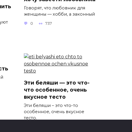
чить
Говорят, что любовник для
женщины — хобби, а законный
уют
0
737
сть
ий
Эти беляши — это что-
что особенное, очень
вкусное тесто
Эти беляши – это что-то
особенное, очень вкусное
тесто.
0
856