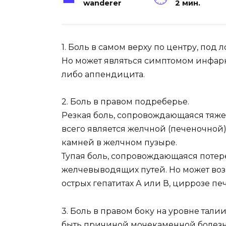
wanderer
2 мин.
1. Боль в самом верху по центру, под л
Но может являться симптомом инфаркт
либо аппендицита.
2. Боль в правом подреберье.
Резкая боль, сопровождающаяся тяжес
всего является желчной (печеночной
камней в желчном пузыре.
Тупая боль, сопровождающаяся потере
желчевыводящих путей. Но может возн
острых гепатитах А или В, циррозе пе
3. Боль в правом боку на уровне тали
быть причиной мочекаменной болезн