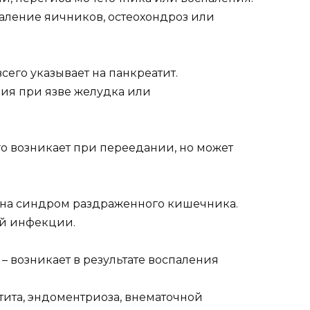
спаление яичников, остеохондроз или
всего указывает на панкреатит.
ния при язве желудка или
его возникает при переедании, но может
ь на синдром раздраженного кишечника.
ой инфекции.
 – возникает в результате воспаления
тита, эндоментриоза, внематочной