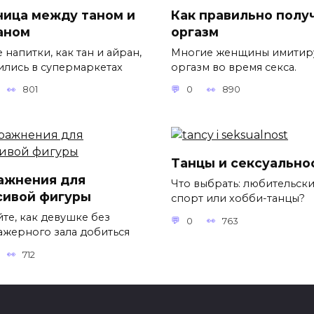
ница между таном и
Как правильно полу
аном
оргазм
 напитки, как тан и айран,
Многие женщины имитир
ились в супермаркетах
оргазм во время секса.
801
0
890
Танцы и сексуально
ажнения для
Что выбрать: любительск
сивой фигуры
спорт или хобби-танцы?
йте, как девушке без
0
763
ажерного зала добиться
712