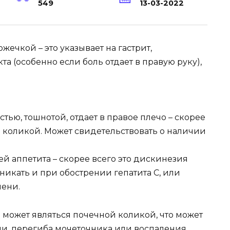
549
13-03-2022
ожечкой – это указывает на гастрит,
а (особенно если боль отдает в правую руку),
тью, тошнотой, отдает в правое плечо – скорее
) коликой. Может свидетельствовать о наличии
й аппетита – скорее всего это дискинезия
икать и при обострении гепатита С, или
чени.
и может являться почечной коликой, что может
и, перегиба мочеточника или воспаления.