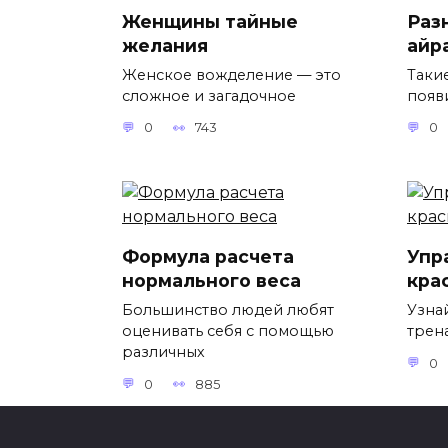
Женщины тайные
Раз
желания
айр
Женское вожделение — это
Такие
сложное и загадочное
появ
0
743
0
Формула расчета
Упр
нормального веса
кра
Большинство людей любят
Узна
оценивать себя с помощью
трен
различных
0
0
885