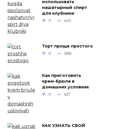
использовать
нашатырный спирт
для клубники
0
405
Торт проще простого
0
388
Как приготовить
крем-брюле в
домашних условиях
0
427
КАК УЗНАТЬ СВОЙ