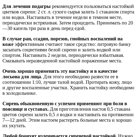
Для лечения подагры
рекомендуется пользоваться настойкой
цветков сирени: 2 ст. л. сухого сырья залить 1 стаканом спирта
или водки. Настаивать в течение недели в темном месте,
периодически встряхивая. Затем процедить. Принимать по 20
—30 капель три раза в день перед едой.
В случае ран, ссадин, порезов, гнойных воспалений на
коже
эффективным считают такое средство: литровую банку
засыпать соцветиями белой сирени и залить водкой или
спиртом. Настаивать 2 недели, периодически взбалтывая.
Смазывать неразведенной настойкой пораженные места.
Очень хорошо применять эту настойку и в качестве
лосьона для лица
. Для этого необходимо развести ее в
соотношении 1:10, лучше талой водой. Протирать кожу, лицо
и другие воспаленные участки. Хранить настойку необходимо
в холодильнике.
Сирень обыкновенную с успехом применяют при боли в
пояснице и суставах.
Для приготовления настоя 0,5 стакана
цветов сирени залить 0,5 л водки и настаивать на протяжении
7—12 дней. Этим настоем растереть больные места и хорошо
их укутать.
Любой бронхит излечивается сиреневой настойкой.
Нужно