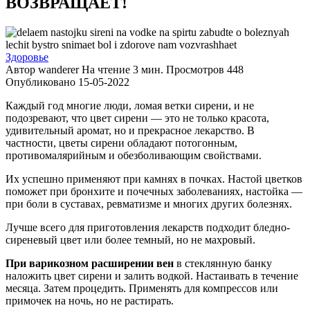
ВОЗВРАЩАЕТ!
Здоровье
Автор
wanderer
На чтение
3 мин.
Просмотров
448
Опубликовано
15-05-2022
Каждый год многие люди, ломая ветки сирени, и не
подозревают, что цвет сирени — это не только красота,
удивительный аромат, но и прекрасное лекарство. В
частности, цветы сирени обладают потогонным,
противомалярийным и обезболивающим свойствами.
Их успешно применяют при камнях в почках. Настой цветков
поможет при бронхите и почечных заболеваниях, настойка —
при боли в суставах, ревматизме и многих других болезнях.
Лучше всего для приготовления лекарств подходит бледно-
сиреневый цвет или более темный, но не махровый.
При варикозном расширении вен
в стеклянную банку
наложить цвет сирени и залить водкой. Настаивать в течение
месяца. Затем процедить. Применять для компрессов или
примочек на ночь, но не растирать.