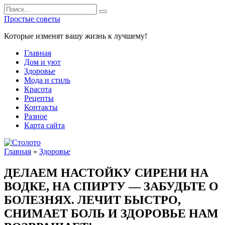
Перейти
Search
к
for:
Простые советы
содержанию
Которые изменят вашу жизнь к лучшему!
Главная
Дом и уют
Здоровье
Мода и стиль
Красота
Рецепты
Контакты
Разное
Карта сайта
Главная
»
Здоровье
ДЕЛАЕМ НАСТОЙКУ СИРЕНИ НА
ВОДКЕ, НА СПИРТУ — ЗАБУДЬТЕ О
БОЛЕЗНЯХ. ЛЕЧИТ БЫСТРО,
СНИМАЕТ БОЛЬ И ЗДОРОВЬЕ НАМ