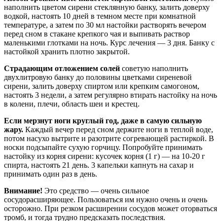
наполнить цветом сирени стеклянную банку, залить доверху
водкой, настоять 10 дней в темном месте при комнатной
температуре, а затем по 30 мл настойки растворять вечером
перед сном в стакане крепкого чая и выпивать раствор
маленькими глотками на ночь. Курс лечения — 3 дня. Банку с
настойкой хранить плотно закрытой.
Страдающим отложением солей
советую наполнить
двухлитровую банку до половины цветками сиреневой
сирени, залить доверху спиртом или крепким самогоном,
настоять 3 недели, а затем регулярно втирать настойку на ночь
в колени, плечи, область шеи и крестец.
Если мерзнут ноги круглый год, даже в самую сильную
жару.
Каждый вечер перед сном держите ноги в теплой воде,
потом насухо вытрите и разотрите согревающей растиркой. В
носки подсыпайте сухую горчицу. Попробуйте принимать
настойку из корня сирени: кусочек корня (1 г) — на 10-20 г
спирта, настоять 21 день. 3 капельки капнуть на сахар и
принимать один раз в день.
Внимание!
Это средство — очень сильное
сосудорасширяющее. Пользоваться им нужно очень и очень
осторожно. При резком расширении сосудов может оторваться
тромб, и тогда трудно предсказать последствия.