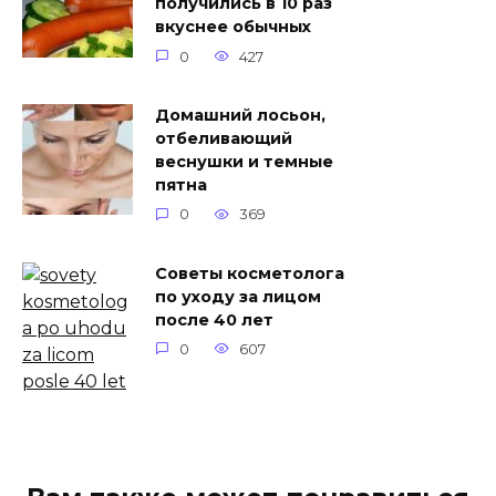
получились в 10 раз
вкуснее обычных
0
427
Домашний лосьон,
отбеливающий
веснушки и темные
пятна
0
369
Советы косметолога
по уходу за лицом
после 40 лет
0
607