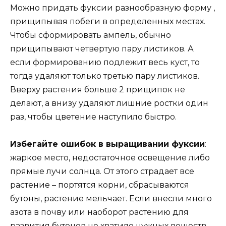
Можно придать фуксии разнообразную форму ,
прищипывая побеги в определенных местах.
Чтобы сформировать ампель, обычно
прищипывают четвертую пару листиков. А
если формированию подлежит весь куст, то
тогда удаляют только третью пару листиков.
Вверху растения больше 2 прищипок не
делают, а внизу удаляют лишние ростки один
раз, чтобы цветение наступило быстро.
Избегайте ошибок в выращивании фуксии
:
жаркое место, недостаточное освещение либо
прямые лучи солнца. От этого страдает все
растение – портятся корни, сбрасываются
бутоны, растение мельчает. Если внесли много
азота в почву или наоборот растению для
развития бутонов не хватило нужных веществ