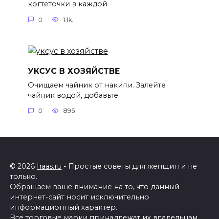
когтеточки в каждой
0
1.1k.
УКСУС В ХОЗЯЙСТВЕ
Очищаем чайник от накипи. Залейте
чайник водой, добавьте
0
895
© 2026
Iraas.ru
- Простые советы для женщин и не
только.
Обращаем ваше внимание на то, что данный
интернет-сайт носит исключительно
информационный характер.
Все торговые марки принадлежат их владельцам.