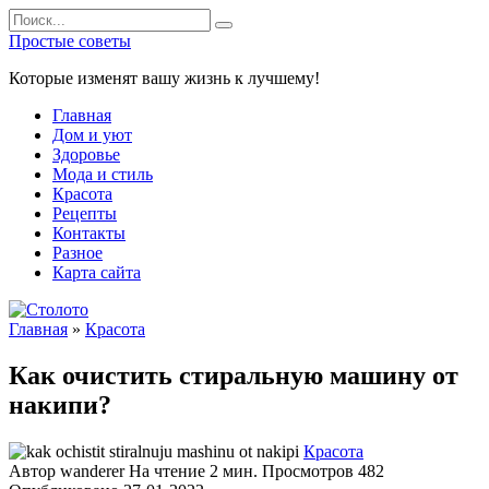
Перейти
Search
к
for:
Простые советы
содержанию
Которые изменят вашу жизнь к лучшему!
Главная
Дом и уют
Здоровье
Мода и стиль
Красота
Рецепты
Контакты
Разное
Карта сайта
Главная
»
Красота
Как очистить стиральную машину от
накипи?
Красота
Автор
wanderer
На чтение
2 мин.
Просмотров
482