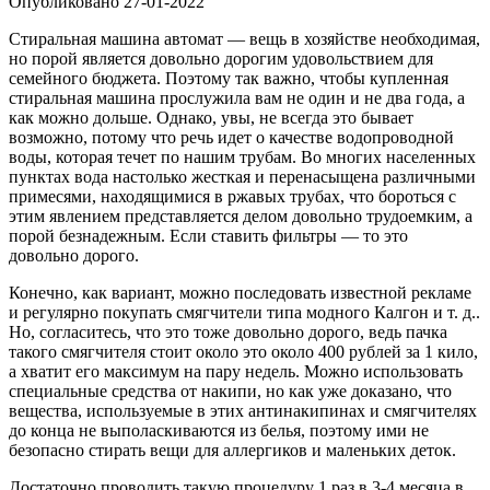
Опубликовано
27-01-2022
Стиральная машина автомат — вещь в хозяйстве необходимая,
но порой является довольно дорогим удовольствием для
семейного бюджета. Поэтому так важно, чтобы купленная
стиральная машина прослужила вам не один и не два года, а
как можно дольше. Однако, увы, не всегда это бывает
возможно, потому что речь идет о качестве водопроводной
воды, которая течет по нашим трубам. Во многих населенных
пунктах вода настолько жесткая и перенасыщена различными
примесями, находящимися в ржавых трубах, что бороться с
этим явлением представляется делом довольно трудоемким, а
порой безнадежным. Если ставить фильтры — то это
довольно дорого.
Конечно, как вариант, можно последовать известной рекламе
и регулярно покупать смягчители типа модного Калгон и т. д..
Но, согласитесь, что это тоже довольно дорого, ведь пачка
такого смягчителя стоит около это около 400 рублей за 1 кило,
а хватит его максимум на пару недель. Можно использовать
специальные средства от накипи, но как уже доказано, что
вещества, используемые в этих антинакипинах и смягчителях
до конца не выполаскиваются из белья, поэтому ими не
безопасно стирать вещи для аллергиков и маленьких деток.
Достаточно проводить такую процедуру 1 раз в 3-4 месяца в