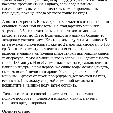
качестве профилактики. Однако, если вода в вашем
населенном пункте очень жесткая, можно проделывать
процедуру почаще, вреда от этого точно не будет.
А вот и сам рецепт. Весь секрет заключается в использовании
обычной лимонной кислоты. На стандартную машинку
загрузкой 3,5 кг хватает четырех пакетиков лимонной
кислоты весом по 15 гр. Если емкость машинки больше, то
дозировку увеличиваем. Кто то рекомендует на машинку с 5
кг загрузкой использовать даже по 2 пакетика кислоты по 100
гр. Засыпьте кислоту в отделение для стирального порошка и
включите машину на полный цикл стирки при максимальной
температуре. У моей машины это ‘хлопок’ 90 С длительность
цикла 137 минут. И все! Лимонная кислота идеально очистит
накипь изнутри, а при первом же сливе воды можно увидеть,
сколько всякой нечисти и дряни было на деталях вашей
машины. Эффект от такой процедуры будет заметен на глаз,
если взять 1 ст. ложку с горкой лимонной кислоты и
вскипятить в чайнике воду, затем остудить.
Лично я от такого способа очистки стиральной машины в
полном восторге — дешево и никакой химии, а значит
никакого вреда здоровью.
Оцените статью