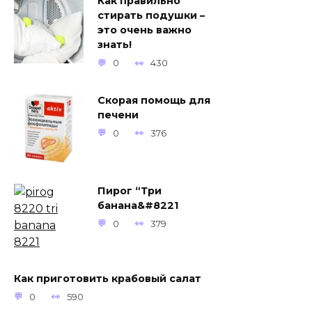
Как правильно
стирать подушки –
это очень важно
знать!
0
430
Скорая помощь для
печени
0
376
Пирог “Три
банана&#8221
0
379
Как приготовить крабовый салат
0
590