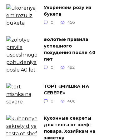
Укореняем розу из
букета
0
456
Золотые правила
успешного
похудения после 40
лет
0
492
ТОРТ «МИШКА НА
СЕВЕРЕ»
0
406
Кухонные секреты
для теста от шеф-
повара. Хозяйкам на
заметку