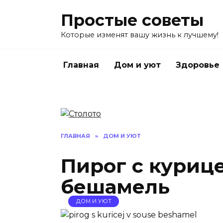
Перейти
Простые советы
к
содержанию
Которые изменят вашу жизнь к лучшему!
Главная
Дом и уют
Здоровье
ГЛАВНАЯ
»
ДОМ И УЮТ
Пирог с курице
бешамель
ДОМ И УЮТ