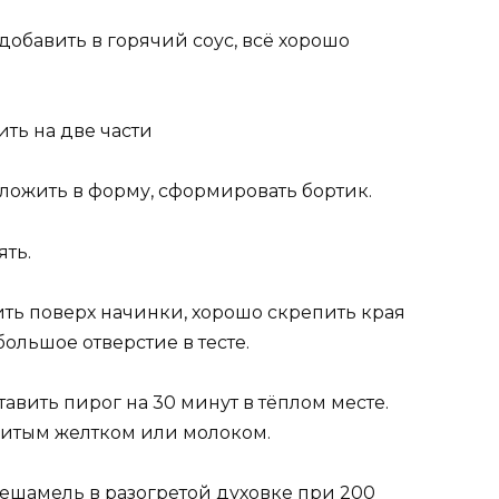
добавить в горячий соус, всё хорошо
ить на две части
выложить в форму, сформировать бортик.
ять.
жить поверх начинки, хорошо скрепить края
большое отверстие в тесте.
авить пирог на 30 минут в тёплом месте.
битым желтком или молоком.
бешамель в разогретой духовке при 200