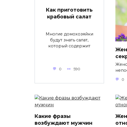
Как приготовить
крабовый салат
Многие домохозяйки
будут знать салат,
который содержит
Жен
сек
Женс
0
590
непо
0
Какие фразы
Жен
возбуждают мужчин
отн