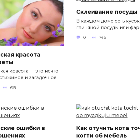
Склеивание посуды
В каждом доме есть кусок
глиняной посуды или фар
0
746
ская красота
реты
кая красота — это нечто
стижимое и загадочное.
619
ские ошибки в
Как отучить кота то
ошениях
когти об мебель