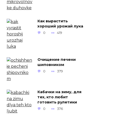
Как вырастить
хороший урожай лука
0
419
Очищение печени
шиповником
0
379
Кабачки на зиму, для
тех, кто любит
готовить рулетики
0
376