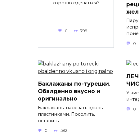
хорошо одеваться?
рец
жел
Пару
испр
0
799
приё
0
ЛЕ
Баклажаны по-турецки.
ЧИ
Обалденно вкусно и
У чис
оригинально
инте
Баклажаны нарезать вдоль
0
пластинками. Посолить,
оставить
0
592