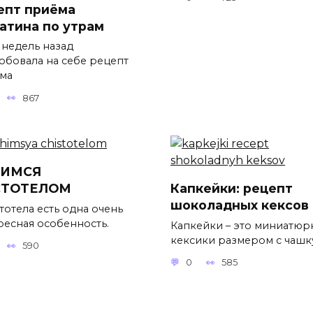
епт приёма
атина по утрам
 недель назад
обовала на себе рецепт
ма
867
ЧИМСЯ
СТОТЕЛОМ
Капкейки: рецепт
шоколадных кексов
тотела есть одна очень
ресная особенность.
Капкейки – это миниатюр
кексики размером с чашк
590
0
585