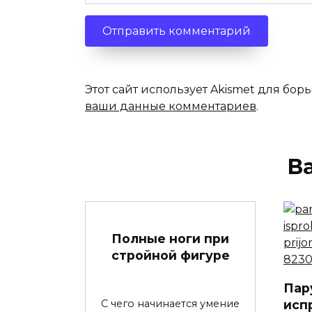
Этот сайт использует Akismet для бор
ваши данные комментариев
.
В
Полные ноги при
стройной фигуре
Пар
исп
С чего начинается умение